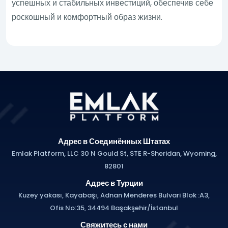
успешных и стабильных инвестиций, обеспечив себе
роскошный и комфортный образ жизни.
Адрес в Соединённых Штатах
Emlak Platform, LLC 30 N Gould St, STE R-Sheridan, Wyoming,
82801
Адрес в Турции
Kuzey yakası, Kayabaşı, Adnan Menderes Bulvari Blok :A3,
Ofis No:35, 34494 Başakşehir/İstanbul
Свяжитесь с нами