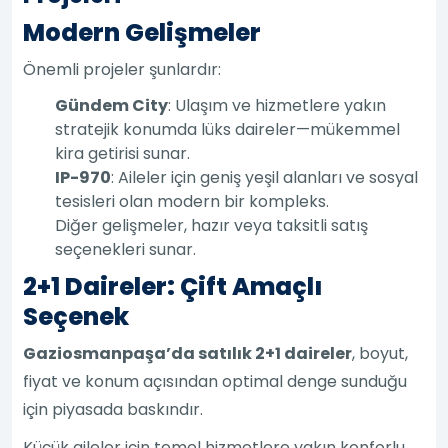
Modern Gelişmeler
Önemli projeler şunlardır:
Gündem City
: Ulaşım ve hizmetlere yakın
stratejik konumda lüks daireler—mükemmel
kira getirisi sunar.
IP-970
: Aileler için geniş yeşil alanları ve sosyal
tesisleri olan modern bir kompleks.
Diğer gelişmeler, hazır veya taksitli satış
seçenekleri sunar.
2+1 Daireler: Çift Amaçlı
Seçenek
Gaziosmanpaşa’da satılık 2+1 daireler
, boyut,
fiyat ve konum açısından optimal denge sunduğu
için piyasada baskındır.
Küçük aileler için temel hizmetlere yakın konforlu