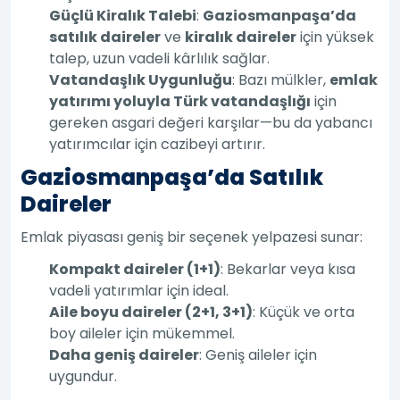
Güçlü Kiralık Talebi
:
Gaziosmanpaşa’da
satılık daireler
ve
kiralık daireler
için yüksek
talep, uzun vadeli kârlılık sağlar.
Vatandaşlık Uygunluğu
: Bazı mülkler,
emlak
yatırımı yoluyla Türk vatandaşlığı
için
gereken asgari değeri karşılar—bu da yabancı
yatırımcılar için cazibeyi artırır.
Gaziosmanpaşa’da Satılık
Daireler
Emlak piyasası geniş bir seçenek yelpazesi sunar:
Kompakt daireler (1+1)
: Bekarlar veya kısa
vadeli yatırımlar için ideal.
Aile boyu daireler (2+1, 3+1)
: Küçük ve orta
boy aileler için mükemmel.
Daha geniş daireler
: Geniş aileler için
uygundur.