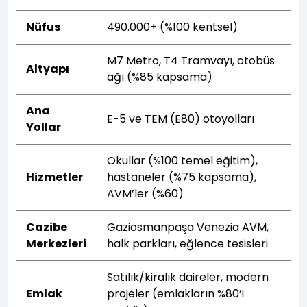
Nüfus
490.000+ (%100 kentsel)
M7 Metro, T4 Tramvayı, otobüs
Altyapı
ağı (%85 kapsama)
Ana
E-5 ve TEM (E80) otoyolları
Yollar
Okullar (%100 temel eğitim),
Hizmetler
hastaneler (%75 kapsama),
AVM’ler (%60)
Cazibe
Gaziosmanpaşa Venezia AVM,
Merkezleri
halk parkları, eğlence tesisleri
Satılık/kiralık daireler, modern
Emlak
projeler (emlakların %80’i