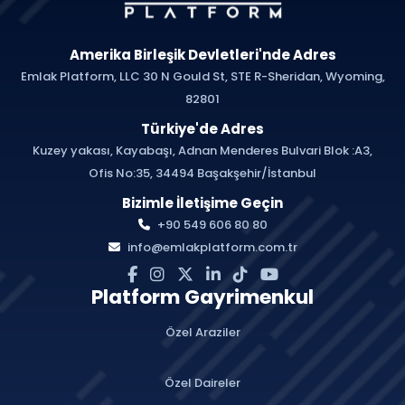
Amerika Birleşik Devletleri'nde Adres
Emlak Platform, LLC 30 N Gould St, STE R-Sheridan, Wyoming,
82801
Türkiye'de Adres
Kuzey yakası, Kayabaşı, Adnan Menderes Bulvari Blok :A3,
Ofis No:35, 34494 Başakşehir/İstanbul
Bizimle İletişime Geçin
+90 549 606 80 80
info@emlakplatform.com.tr
Platform Gayrimenkul
Özel Araziler
Özel Daireler