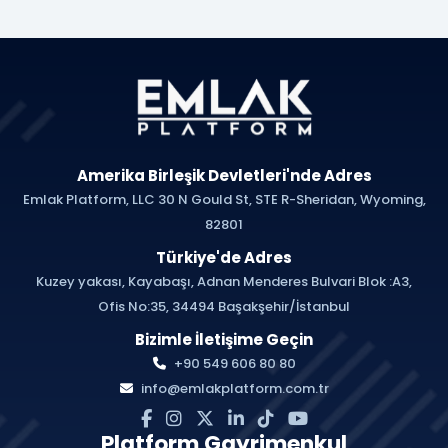
Amerika Birleşik Devletleri'nde Adres
Emlak Platform, LLC 30 N Gould St, STE R-Sheridan, Wyoming,
82801
Türkiye'de Adres
Kuzey yakası, Kayabaşı, Adnan Menderes Bulvari Blok :A3,
Ofis No:35, 34494 Başakşehir/İstanbul
Bizimle İletişime Geçin
+90 549 606 80 80
info@emlakplatform.com.tr
Platform Gayrimenkul