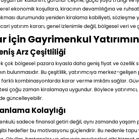
 uygun bir kullanım, görünür cephe, güçlü yaya trafiği ve i
r yerel ekonomik koşullara, kiracının devamlılığına ve ruhsa
 çıkması durumunda yeniden kiralama kabiliyeti, sözleşme y
icari yatırım kararı, genel izlenimle değil, bölgesel veri ve 
r İçin Gayrimenkul Yatırımın
iş Arz Çeşitliliği
ek çok bölgesel pazara kıyasla daha geniş fiyat ve özellik
ının bulunmasıdır. Bu çeşitlilik, yatırımcıya merkez–gelişe
ibi farklı kombinasyonlarda karar verme imkânı sağlar. Güve
litesi çoğu zaman kiralamaya uygundur. Böylece yatırımcı,
de güncelleyebilir.
anlama Kolaylığı
nkulü sadece finansal getiri değil, aynı zamanda yaşam pl
i hedefler bu motivasyonu güçlendirir. Bu nedenle tapu v