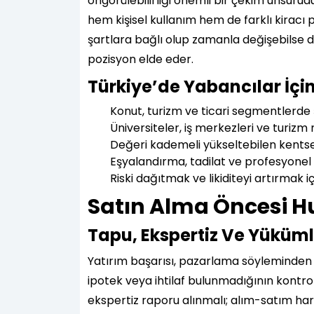
öngörülebilirliği önemli bir çekim unsurud
hem kişisel kullanım hem de farklı kiracı p
şartlara bağlı olup zamanla değişebilse de,
pozisyon elde eder.
Türkiye’de Yabancılar İçi
Konut, turizm ve ticari segmentlerde şe
Üniversiteler, iş merkezleri ve turizm 
Değeri kademeli yükseltebilen kentse
Eşyalandırma, tadilat ve profesyonel
Riski dağıtmak ve likiditeyi artırmak 
Satın Alma Öncesi H
Tapu, Ekspertiz Ve Yüküml
Yatırım başarısı, pazarlama söyleminden
ipotek veya ihtilaf bulunmadığının kontrolü
ekspertiz raporu alınmalı; alım-satım harç