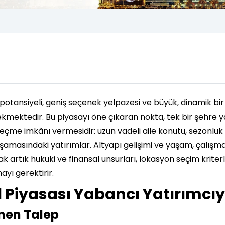
potansiyeli, geniş seçenek yelpazesi ve büyük, dinamik b
 çekmektedir. Bu piyasayı öne çıkaran nokta, tek bir şehre
seçme imkânı vermesidir: uzun vadeli aile konutu, sezonluk 
aşamasındaki yatırımlar. Altyapı gelişimi ve yaşam, çalışm
artık hukuki ve finansal unsurları, lokasyon seçim kriterl
ayı gerektirir.
 Piyasası Yabancı Yatırımcıy
enen Talep