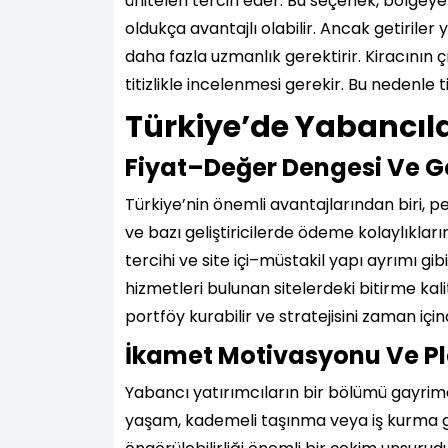
üniteleri tercih eder. Bu seçenek, bölgeye
oldukça avantajlı olabilir. Ancak getirile
daha fazla uzmanlık gerektirir. Kiracının
titizlikle incelenmesi gerekir. Bu nedenle t
Türkiye’de Yabancıla
Fiyat–Değer Dengesi Ve Gen
Türkiye’nin önemli avantajlarından biri, p
ve bazı geliştiricilerde ödeme kolaylıklar
tercihi ve site içi–müstakil yapı ayrımı g
hizmetleri bulunan sitelerdeki bitirme ka
portföy kurabilir ve stratejisini zaman için
İkamet Motivasyonu Ve Pl
Yabancı yatırımcıların bir bölümü gayrime
yaşam, kademeli taşınma veya iş kurma gib