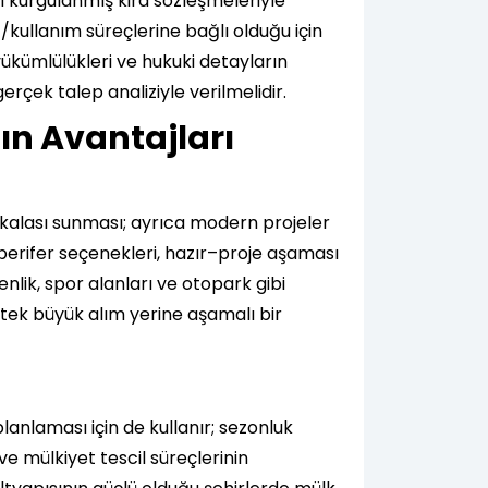
yi kurgulanmış kira sözleşmeleriyle
t/kullanım süreçlerine bağlı olduğu için
ükümlülükleri ve hukuki detayların
gerçek talep analiziyle verilmelidir.
ın Avantajları
 skalası sunması; ayrıca modern projeler
n perifer seçenekleri, hazır–proje aşaması
nlik, spor alanları ve otopark gibi
 tek büyük alım yerine aşamalı bir
anlaması için de kullanır; sezonluk
e mülkiyet tescil süreçlerinin