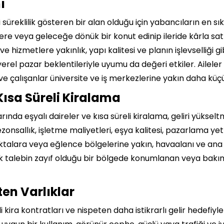
ı
 süreklilik gösteren bir alan olduğu için yabancıların en sık
enlere veya geleceğe dönük bir konut edinip ileride kârla 
 ve hizmetlere yakınlık, yapı kalitesi ve planın işlevselliği 
 yerel pazar beklentileriyle uyumu da değeri etkiler. Ailele
ve çalışanlar üniversite ve iş merkezlerine yakın daha küçük
Kısa Süreli Kiralama
larında eşyalı daireler ve kısa süreli kiralama, geliri yüks
zonsallık, işletme maliyetleri, eşya kalitesi, pazarlama yet
 noktalara veya eğlence bölgelerine yakın, havaalanı ve ana
ık talebin zayıf olduğu bir bölgede konumlanan veya bakım
ten Varlıklar
 kira kontratları ve nispeten daha istikrarlı gelir hedefiyle