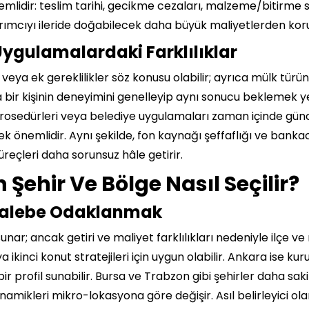
lidir: teslim tarihi, gecikme cezaları, malzeme/bitirme s
tırımcıyı ileride doğabilecek daha büyük maliyetlerden koru
 Uygulamalardaki Farklılıklar
lar veya ek gereklilikler söz konusu olabilir; ayrıca mülk t
 bir kişinin deneyimini genelleyip aynı sonucu beklemek yer
 prosedürleri veya belediye uygulamaları zaman içinde gü
nemlidir. Aynı şekilde, fon kaynağı şeffaflığı ve bankacı
üreçleri daha sorunsuz hâle getirir.
 Şehir Ve Bölge Nasıl Seçilir?
 Talebe Odaklanmak
 sunar; ancak getiri ve maliyet farklılıkları nedeniyle ilçe ve
ya ikinci konut stratejileri için uygun olabilir. Ankara ise 
bir profil sunabilir. Bursa ve Trabzon gibi şehirler daha sak
inamikleri mikro-lokasyona göre değişir. Asıl belirleyici olan