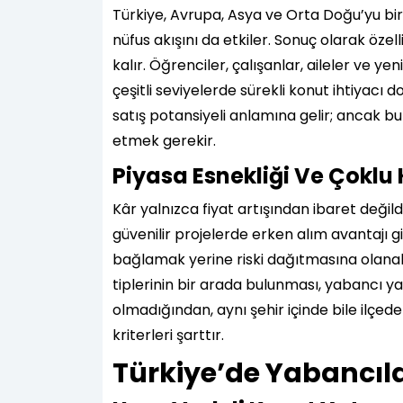
Türkiye, Avrupa, Asya ve Orta Doğu’yu bir
nüfus akışını da etkiler. Sonuç olarak öze
kalır. Öğrenciler, çalışanlar, aileler ve ye
çeşitli seviyelerde sürekli konut ihtiyacı
satış potansiyeli anlamına gelir; ancak bun
etmek gerekir.
Piyasa Esnekliği Ve Çoklu
Kâr yalnızca fiyat artışından ibaret değild
güvenilir projelerde erken alım avantajı g
bağlamak yerine riski dağıtmasına olanak ta
tiplerinin bir arada bulunması, yabancı y
olmadığından, aynı şehir içinde bile ilçed
kriterleri şarttır.
Türkiye’de Yabancıla