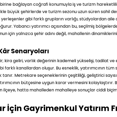
birine bağlayan coğrafi konumuyla iş ve turizm hareketlili
llikle büyük şehirlerde ve turizm sezonu uzun süren sahil d
ni yerleşenler gibi farklı grupların varlığı, stüdyolardan ai
 doğurur. Yabancı yatırımcı açısından bu, seçilmiş bölgelerd
un için yalnızca şehir adını değil, mahallenin dinamiklerini
 Kâr Senaryoları
ir; kira geliri, varlık değerinin kademeli yükselişi, tadilat
ibi farklı kanallardan oluşur. Bu esneklik, yatırımcının tüm
nır. Metrekare seçeneklerinin çeşitliliği, geliştirici sayıs
atırımcının bütçesine uygun karar vermesini kolaylaştırır.
en ilçeye, hatta mahalleden mahalleye sonuçlar ciddi biçim
r İçin Gayrimenkul Yatırım Fı