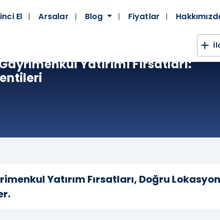
inci El
Arsalar
Blog
Fiyatlar
Hakkımız
İ
Gayrimenkul Yatırımı Fırsatları:
ntileri
rimenkul Yatırım Fırsatları, Doğru Lokasyon
er.