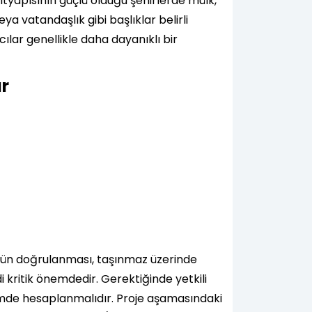
altyapısının güçlü olduğu şehirlerde mülk,
ya vatandaşlık gibi başlıklar belirli
cılar genellikle daha dayanıklı bir
ar
nün doğrulanması, taşınmaz üzerinde
di kritik önemdedir. Gerektiğinde yetkili
biçimde hesaplanmalıdır. Proje aşamasındaki