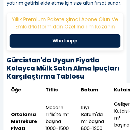
yatırım getirisi elde etme için size altın fırsat sunar.
Yıllık Premium Pakete Şimdi Abone Olun Ve
EmlakPlatform’dan Özel Indirim Kazanın
Whatsapp
Gürcistan'da Uygun Fiyatla
Kolayca Mülk Satın Alma İpuçları
Karşılaştırma Tablosu
Öğe
Tiflis
Batum
Kutais
Gelişe
Modern
Kıyı
Kutaisi
Ortalama
Tiflis'te m²
Batum'da
m²
Metrekare
başına
m² başına
başına
Fiyatı
1000–1500
800–1200