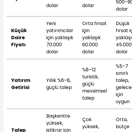
500–9
dolar
dolar
dolar
Yeni
Orta fırsat
Düşük
Küçük
yatırımcılar
için
fırsat i
Daire
için yaklaşık
yaklaşık
yaklaş
Fiyatı
70.000
60.000
45.000
dolar
dolar
dolar
%5–7
%8–12
sınırlı
turistik,
Yatırım
Yıllık %6–8,
talep,
güçlü
Getirisi
güçlü talep
gelece
mevsimsel
için
talep
uygun
Başkentte
Çok
Orta,
yüksek,
yüksek,
bütçe
Talep
istikrar için