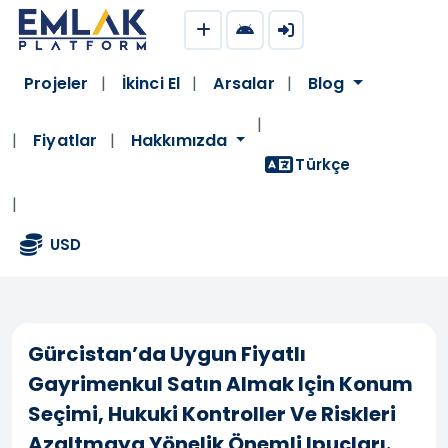
Projeler
İkinci El
Arsalar
Blog
Gürcistan’da Uygun Fiyatla Kolayca
Fiyatlar
Hakkımızda
Gayrimenkul Satın Alma İpuçları
Türkçe
824
23.04.2026
29.04.2026
|
|
USD
Gürcistan’da Uygun Fiyatlı
Gayrimenkul Satın Almak Için Konum
Seçimi, Hukuki Kontroller Ve Riskleri
Azaltmaya Yönelik Önemli Ipuçları.