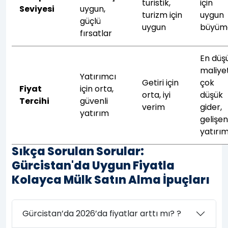
turistik,
için
Seviyesi
uygun,
turizm için
uygun
güçlü
uygun
büyüm
fırsatlar
En düş
maliyet
Yatırımcı
Getiri için
çok
Fiyat
için orta,
orta, iyi
düşük
Tercihi
güvenli
verim
gider,
yatırım
gelişe
yatırı
Sıkça Sorulan Sorular:
Gürcistan'da Uygun Fiyatla
Kolayca Mülk Satın Alma İpuçları
Gürcistan’da 2026’da fiyatlar arttı mı? ?