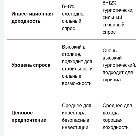
8–12%
6–8%
туристически,
Инвестиционная
ежегодно,
сильный
доходность
сильный
сезонный
спрос
спрос
Высокий в
Очень
столице,
высокий,
подходит для
Уровень спроса
туристический
стабильности,
подходит для
сильные
туризма
возможности
Среднее для
Среднее для
Ценовое
инвестора,
дохода,
предпочтение
безопасные
хорошая
инвестиции
доходность