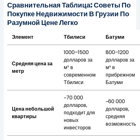
Сравнительная Таблица: Советы По
Покупке Недвижимости В Грузии По
Разумной Цене Легко
Элемент
Тбилиси
Батуми
1000–1500
800–1200
долларов за
долларов за
Средняя цена за
м² в
м² в
метр
современном
прибрежном
Тбилиси
Батуми
~70 000
~60 000
долларов,
Цена небольшой
долларов,
подходит для
квартиры
средняя
новых
возможность
инвесторов