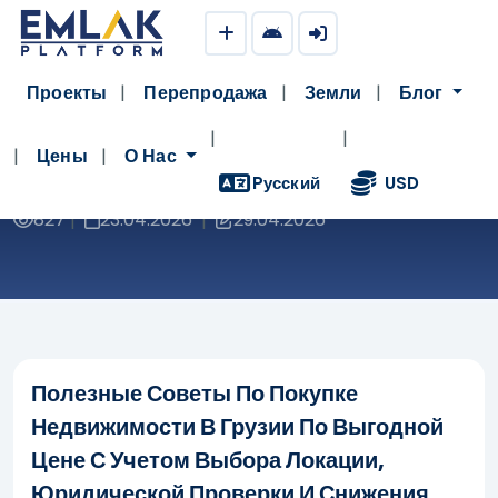
Проекты
Перепродажа
Земли
Блог
Советы По Покупке Недвижимости В
Цены
О Нас
Грузии По Доступной Цене Легко
Pусский
USD
827
23.04.2026
29.04.2026
|
|
Полезные Советы По Покупке
Недвижимости В Грузии По Выгодной
Цене С Учетом Выбора Локации,
Юридической Проверки И Снижения