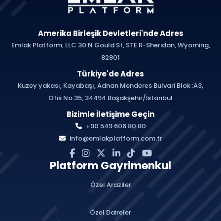
Amerika Birleşik Devletleri'nde Adres
Emlak Platform, LLC 30 N Gould St, STE R-Sheridan, Wyoming,
82801
Türkiye'de Adres
Kuzey yakası, Kayabaşı, Adnan Menderes Bulvari Blok :A3,
Ofis No:35, 34494 Başakşehir/İstanbul
Bizimle İletişime Geçin
+90 549 606 80 80
info@emlakplatform.com.tr
Platform Gayrimenkul
Özel Araziler
Özel Daireler