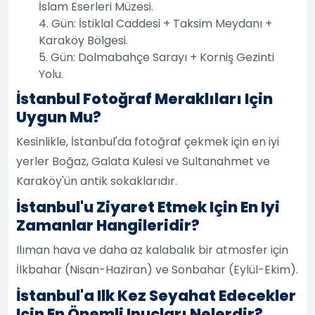
İslam Eserleri Müzesi.
4. Gün: İstiklal Caddesi + Taksim Meydanı +
Karaköy Bölgesi.
5. Gün: Dolmabahçe Sarayı + Korniş Gezinti
Yolu.
İstanbul Fotoğraf Meraklıları Için
Uygun Mu?
Kesinlikle, İstanbul'da fotoğraf çekmek için en iyi
yerler Boğaz, Galata Kulesi ve Sultanahmet ve
Karaköy'ün antik sokaklarıdır.
İstanbul'u Ziyaret Etmek Için En Iyi
Zamanlar Hangileridir?
Ilıman hava ve daha az kalabalık bir atmosfer için
İlkbahar (Nisan-Haziran) ve Sonbahar (Eylül-Ekim).
İstanbul'a Ilk Kez Seyahat Edecekler
Için En Önemli Ipuçları Nelerdir?