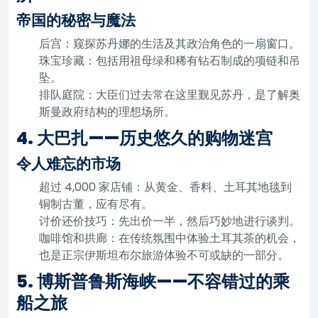
帝国的秘密与魔法
后宫：窥探苏丹娜的生活及其政治角色的一扇窗口。
珠宝珍藏：包括用祖母绿和稀有钻石制成的项链和吊
坠。
排队庭院：大臣们过去常在这里觐见苏丹，是了解奥
斯曼政府结构的理想场所。
4. 大巴扎——历史悠久的购物迷宫
令人难忘的市场
超过 4,000 家店铺：从黄金、香料、土耳其地毯到
铜制古董，应有尽有。
讨价还价技巧：先出价一半，然后巧妙地进行谈判。
咖啡馆和拱廊：在传统氛围中体验土耳其茶的机会，
也是正宗伊斯坦布尔旅游体验不可或缺的一部分。
5. 博斯普鲁斯海峡——不容错过的乘
船之旅