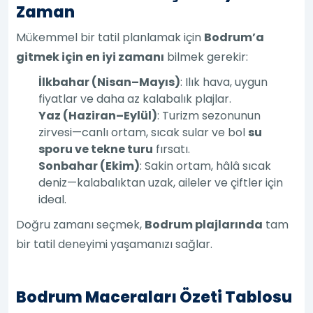
Zaman
Mükemmel bir tatil planlamak için
Bodrum’a
gitmek için en iyi zamanı
bilmek gerekir:
İlkbahar (Nisan–Mayıs)
: Ilık hava, uygun
fiyatlar ve daha az kalabalık plajlar.
Yaz (Haziran–Eylül)
: Turizm sezonunun
zirvesi—canlı ortam, sıcak sular ve bol
su
sporu ve tekne turu
fırsatı.
Sonbahar (Ekim)
: Sakin ortam, hâlâ sıcak
deniz—kalabalıktan uzak, aileler ve çiftler için
ideal.
Doğru zamanı seçmek,
Bodrum plajlarında
tam
bir tatil deneyimi yaşamanızı sağlar.
Bodrum Maceraları Özeti Tablosu