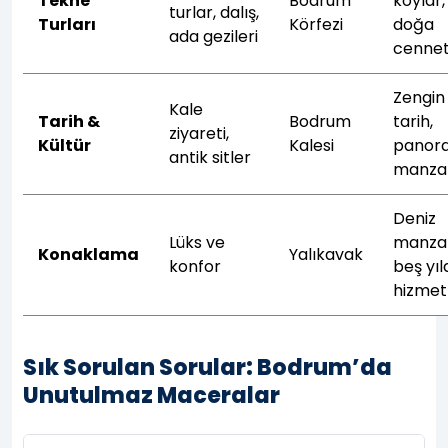
Tekne
Bodrum
koylar,
turlar, dalış,
Turları
Körfezi
doğa
ada gezileri
cennet
Zengin
Kale
Tarih &
Bodrum
tarih,
ziyareti,
Kültür
Kalesi
panor
antik sitler
manza
Deniz
Lüks ve
manzar
Konaklama
Yalıkavak
konfor
beş yıld
hizmet
Sık Sorulan Sorular: Bodrum’da
Unutulmaz Maceralar