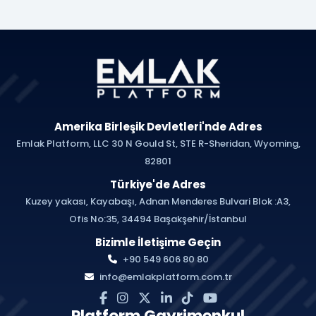
Amerika Birleşik Devletleri'nde Adres
Emlak Platform, LLC 30 N Gould St, STE R-Sheridan, Wyoming,
82801
Türkiye'de Adres
Kuzey yakası, Kayabaşı, Adnan Menderes Bulvari Blok :A3,
Ofis No:35, 34494 Başakşehir/İstanbul
Bizimle İletişime Geçin
+90 549 606 80 80
info@emlakplatform.com.tr
Platform Gayrimenkul