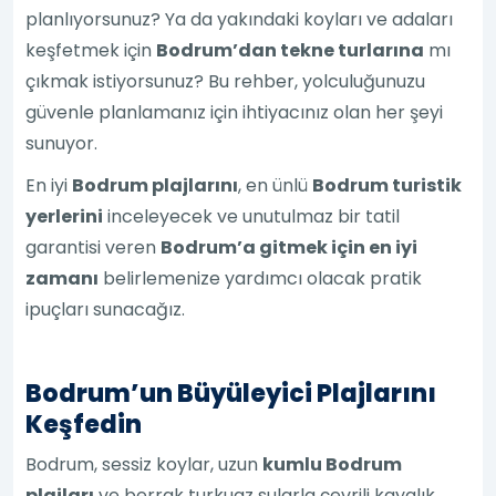
planlıyorsunuz? Ya da yakındaki koyları ve adaları
keşfetmek için
Bodrum’dan tekne turlarına
mı
çıkmak istiyorsunuz? Bu rehber, yolculuğunuzu
güvenle planlamanız için ihtiyacınız olan her şeyi
sunuyor.
En iyi
Bodrum plajlarını
, en ünlü
Bodrum turistik
yerlerini
inceleyecek ve unutulmaz bir tatil
garantisi veren
Bodrum’a gitmek için en iyi
zamanı
belirlemenize yardımcı olacak pratik
ipuçları sunacağız.
Bodrum’un Büyüleyici Plajlarını
Keşfedin
Bodrum, sessiz koylar, uzun
kumlu Bodrum
plajları
ve berrak turkuaz sularla çevrili kayalık