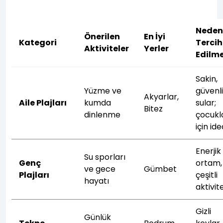
Nede
Önerilen
En İyi
Kategori
Tercih
Aktiviteler
Yerler
Edilme
Sakin,
Yüzme ve
güvenl
Akyarlar,
Aile Plajları
kumda
sular;
Bitez
dinlenme
çocukl
için ide
Enerjik
Su sporları
Genç
ortam,
ve gece
Gümbet
Plajları
çeşitli
hayatı
aktivit
Gizli
Günlük