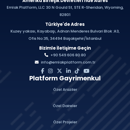
Amerika Birleşik Devletleri'nde Adres
Emlak Platform, LLC 30 N Gould St, STE R-Sheridan, Wyoming,
82801
Türkiye'de Adres
Kuzey yakası, Kayabaşı, Adnan Menderes Bulvari Blok :A3,
Ofis No:35, 34494 Başakşehir/İstanbul
Bizimle İletişime Geçin
+90 549 606 80 80
info@emlakplatform.com.tr
Platform Gayrimenkul
Özel Araziler
Özel Daireler
Özel Projeler