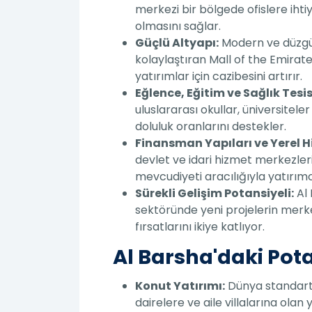
merkezi bir bölgede ofislere ihtiy
olmasını sağlar.
Güçlü Altyapı:
Modern ve düzgün 
kolaylaştıran Mall of the Emirate
yatırımlar için cazibesini artırır.
Eğlence, Eğitim ve Sağlık Tesis
uluslararası okullar, üniversitele
doluluk oranlarını destekler.
Finansman Yapıları ve Yerel H
devlet ve idari hizmet merkezleri
mevcudiyeti aracılığıyla yatırımcı
Sürekli Gelişim Potansiyeli:
Al 
sektöründe yeni projelerin merke
fırsatlarını ikiye katlıyor.
Al Barsha'daki Pota
Konut Yatırımı:
Dünya standartla
dairelere ve aile villalarına olan