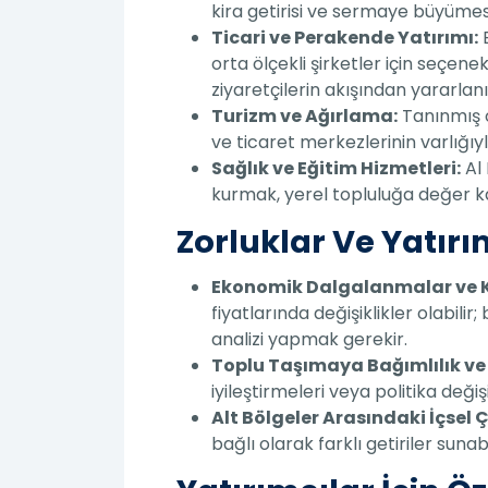
kira getirisi ve sermaye büyümesi
Ticari ve Perakende Yatırımı:
B
orta ölçekli şirketler için seçen
ziyaretçilerin akışından yararlanı
Turizm ve Ağırlama:
Tanınmış ot
ve ticaret merkezlerinin varlığıyl
Sağlık ve Eğitim Hizmetleri:
Al 
kurmak, yerel topluluğa değer katab
Zorluklar Ve Yatır
Ekonomik Dalgalanmalar ve Ki
fiyatlarında değişiklikler olabilir;
analizi yapmak gerekir.
Toplu Taşımaya Bağımlılık ve 
iyileştirmeleri veya politika değişi
Alt Bölgeler Arasındaki İçsel Çe
bağlı olarak farklı getiriler sun