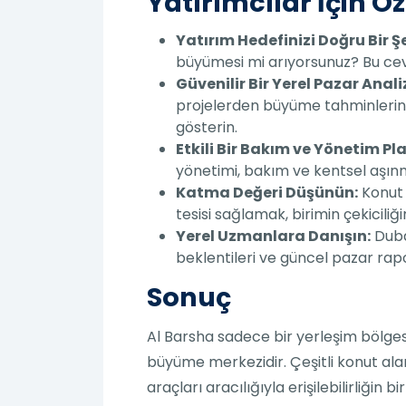
Yatırımcılar İçin Öz
Yatırım Hedefinizi Doğru Bir Ş
büyümesi mi arıyorsunuz? Bu ceva
Güvenilir Bir Yerel Pazar Anal
projelerden büyüme tahminlerini 
gösterin.
Etkili Bir Bakım ve Yönetim Pl
yönetimi, bakım ve kentsel aşınm
Katma Değeri Düşünün:
Konut b
tesisi sağlamak, birimin çekiciliğin
Yerel Uzmanlara Danışın:
Dubai
beklentileri ve güncel pazar rapo
Sonuç
Al Barsha sadece bir yerleşim bölges
büyüme merkezidir. Çeşitli konut alan
araçları aracılığıyla erişilebilirliğin