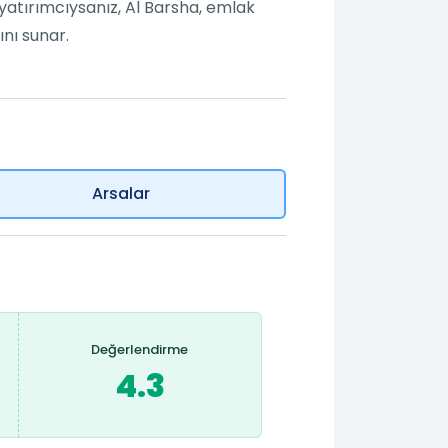
 yatırımcıysanız, Al Barsha, emlak
nı sunar.
Arsalar
Değerlendirme
4.3