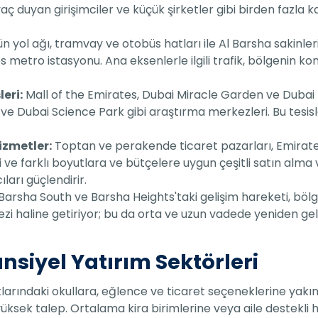
aç duyan girişimciler ve küçük şirketler gibi birden fazla k
yol ağı, tramvay ve otobüs hatları ile Al Barsha sakinleri v
s metro istasyonu. Ana eksenlerle ilgili trafik, bölgenin k
leri:
Mall of the Emirates, Dubai Miracle Garden ve Dubai B
r ve Dubai Science Park gibi araştırma merkezleri. Bu tesisle
izmetler:
Toptan ve perakende ticaret pazarları, Emirat
 ve farklı boyutlara ve bütçelere uygun çeşitli satın alma
ları güçlendirir.
Barsha South ve Barsha Heights'taki gelişim hareketi, bölg
zi haline getiriyor; bu da orta ve uzun vadede yeniden ge
nsiyel Yatırım Sektörleri
rındaki okullara, eğlence ve ticaret seçeneklerine yakınlığ
 yüksek talep. Ortalama kira birimlerine veya aile destekli 