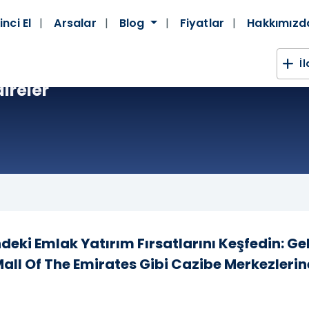
inci El
Arsalar
Blog
Fiyatlar
Hakkımız
İ
ireler
deki Emlak Yatırım Fırsatlarını Keşfedin: Gel
 Mall Of The Emirates Gibi Cazibe Merkezleri