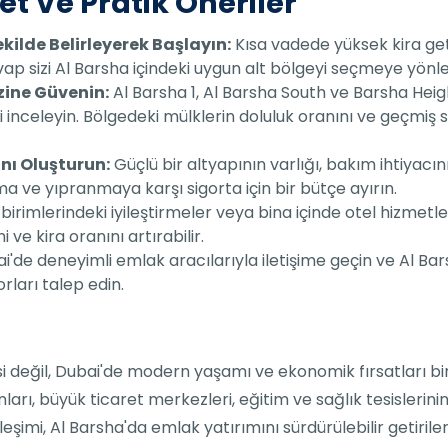
et Ve Pratik Öneriler
ekilde Belirleyerek Başlayın:
Kısa vadede yüksek kira get
p sizi Al Barsha içindeki uygun alt bölgeyi seçmeye yönle
izine Güvenin:
Al Barsha 1, Al Barsha South ve Barsha Heigh
inceleyin. Bölgedeki mülklerin doluluk oranını ve geçmiş 
anı Oluşturun:
Güçlü bir altyapının varlığı, bakım ihtiyac
a ve yıpranmaya karşı sigorta için bir bütçe ayırın.
irimlerindeki iyileştirmeler veya bina içinde otel hizmetler
i ve kira oranını artırabilir.
'de deneyimli emlak aracılarıyla iletişime geçin ve Al Bar
rları talep edin.
i değil, Dubai'de modern yaşamı ve ekonomik fırsatları bir
ları, büyük ticaret merkezleri, eğitim ve sağlık tesislerini
 birleşimi, Al Barsha'da emlak yatırımını sürdürülebilir getir