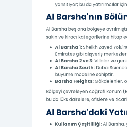
yansıtıyor; bu da yatırımcılar iç
Al Barsha'nın Bölün
Al Barsha beş ana bölgeye ayrılmıştır:
sakin ve kiracı kategorilerine hitap e
Al Barsha 1:
Sheikh Zayed Yolu'nu
Emirates gibi alışveriş merkezler
Al Barsha 2 ve 3:
Villalar ve geni
Al Barsha South:
Dubai Science P
büyüme modeline sahiptir.
Barsha Heights:
Gökdelenler, ot
Bölgeyi çevreleyen coğrafi konum (E11
bu da lüks dairelere, ofislere ve tica
Al Barsha'daki Yatı
Kullanım Çeşitliliği:
Al Barsha, y