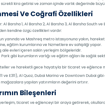
in sürekli kira getirisi ve zaman içinde varlık değerinde bü
mesi Ve Coğrafi Özellikleri
 Al Barsha 1, Al Barsha 2, Al Barsha 3, Al Barsha South ve 
den kendine özgü özellikleri vardır:
n yanında ve Mashreq metro istasyonuna yakın, hareketli b
ine, eğitim kurumlarına ve hizmetlere ev sahipliği yapar.
ş aile evleri içeren sakin yerleşim bölgeleridir.
ark gibi kurumların varlığı ve eğitim ağları ile sağlık sektö
eller ve hareketli gece hayatıyla bir ticaret ve eğlence m
 ve E311), Al Quoz, Dubai Marina ve Downtown Dubai gibi ön
ri mağazalara yapılan yatırımların değerini artırır.
rımın Bileşenleri
erleşim, ticaret ve eğlenceyi bir araya getirerek, okullara 