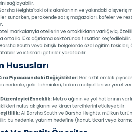
ni sağlayabilir.
arsha Heights'taki ofis alanlarının ve yakındaki alışveriş m
ekler sunarken, perakende satış mağazaları, kafeler ve res
r.
el markalarıyla otellerin ve ortaklıkların varlığıyla, özell
a orta ila lüks ağırlama sektöründe fırsatlar keşfedilebilir.
Barsha South veya bitişik bölgelerde özel eğitim tesisleri, ö
ilir ve istikrarlı getiriler yaratabilir.
ım Hususları
ra Piyasasındaki Değişiklikler:
Her aktif emlak piyasası
 bu nedenle, gelir tahminleri, bakım maliyetleri ve yerel vergile
Düzenleyici Esneklik:
Metro ağının ve yol hatlarının varlı
klikleri nüfus akışlarını ve kiracı tercihlerini etkileyebilir.
şitlilik:
Al Barsha South ve Barsha Heights, mülkün türün
abilir; bu nedenle, yatırım hedefine (konut, ticari veya k