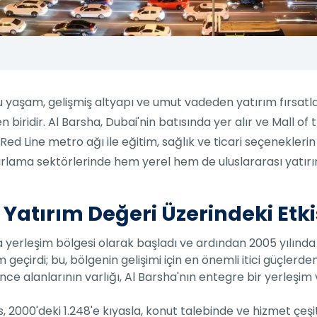
lu yaşam, gelişmiş altyapı ve umut vadeden yatırım fırsatl
biridir. Al Barsha, Dubai'nin batısında yer alır ve Mall o
Red Line metro ağı ile eğitim, sağlık ve ticari seçenekleri
ağırlama sektörlerinde hem yerel hem de uluslararası yatırı
Yatırım Değeri Üzerindeki Etki
ında yerleşim bölgesi olarak başladı ve ardından 2005 yılınd
eçirdi; bu, bölgenin gelişimi için en önemli itici güçlerden 
nce alanlarının varlığı, Al Barsha'nın entegre bir yerleşim 
s, 2000'deki 1.248'e kıyasla, konut talebinde ve hizmet çeşi