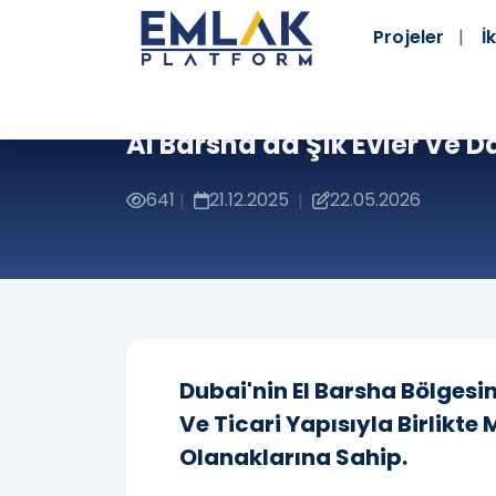
Projeler
İk
Al Barsha'da Şık Evler Ve Da
641
21.12.2025
22.05.2026
|
|
Dubai'nin El Barsha Bölgesin
Ve Ticari Yapısıyla Birlikte
Olanaklarına Sahip.