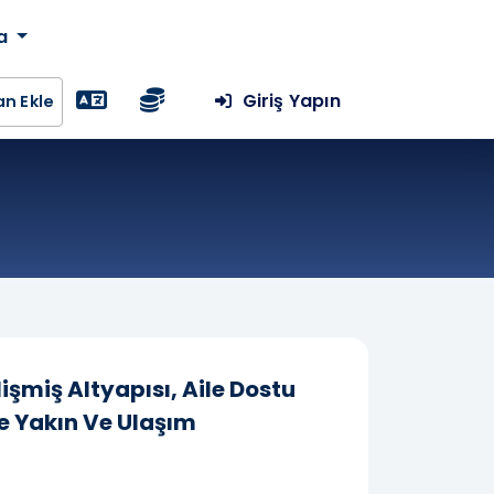
da
Giriş Yapın
lan Ekle
işmiş Altyapısı, Aile Dostu
ne Yakın Ve Ulaşım