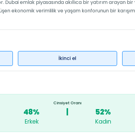
or. Dubai emlak piyasasında akıllıca bir yatırım arayan bir
nüşen ekonomik verimlilik ve yaşam konforunun bir karışımı
İkinci el
Cinsiyet Oranı
48%
|
52%
Erkek
Kadın