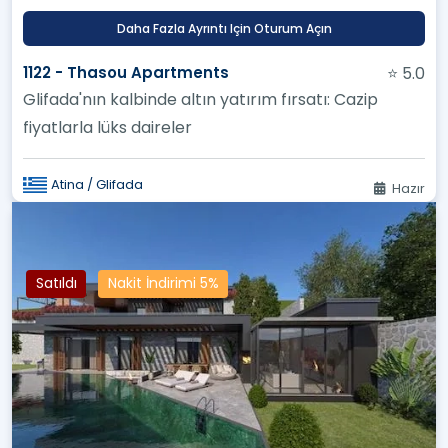
Daha Fazla Ayrıntı Için Oturum Açın
1122 - Thasou Apartments
⭐ 5.0
Glifada'nın kalbinde altın yatırım fırsatı: Cazip
fiyatlarla lüks daireler
Atina / Glifada
Hazır
Satıldı
Nakit İndirimi 5%