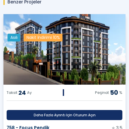
Benzer Projeler
Asılı
Nakit İndirimi 10%
|
50
24
Taksit
Ay
Peşinat
%
Daha Fazla Ayrıntı Için Oturum Açın
758 - Focus Pendik
⭐ 3.5