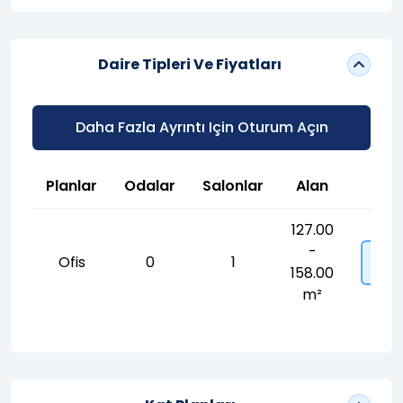
Daire Tipleri Ve Fiyatları
Daha Fazla Ayrıntı Için Oturum Açın
Planlar
Odalar
Salonlar
Alan
F
127.00
-
Ofis
0
1
158.00
m²