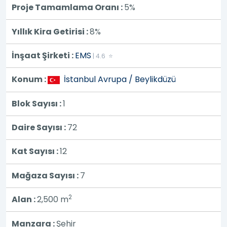
Proje Tamamlama Oranı :
5%
Yıllık Kira Getirisi :
8%
İnşaat Şirketi :
EMS
| 4.6 ⭐
Konum :
İstanbul Avrupa / Beylikdüzü
Blok Sayısı :
1
Daire Sayısı :
72
Kat Sayısı :
12
Mağaza Sayısı :
7
2
Alan :
2,500
m
Manzara :
Şehir