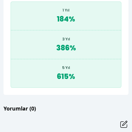
1 Yıl
184%
3 Yıl
386%
5 Yıl
615%
Yorumlar
(0)