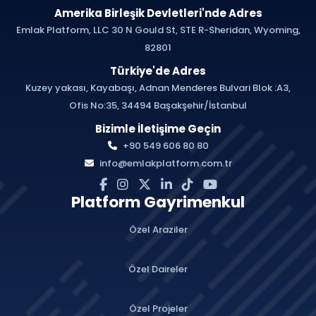
Amerika Birleşik Devletleri'nde Adres
Emlak Platform, LLC 30 N Gould St, STE R-Sheridan, Wyoming,
82801
Türkiye'de Adres
Kuzey yakası, Kayabaşı, Adnan Menderes Bulvari Blok :A3,
Ofis No:35, 34494 Başakşehir/İstanbul
Bizimle İletişime Geçin
+90 549 606 80 80
info@emlakplatform.com.tr
Platform Gayrimenkul
Özel Araziler
Özel Daireler
Özel Projeler