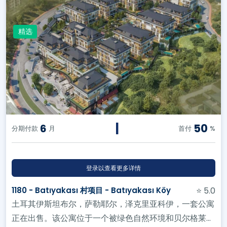
精选
|
50
6
分期付款
月
首付
%
登录以查看更多详情
1180 - Batıyakası 村项目 - Batıyakası Köy
⭐ 5.0
土耳其伊斯坦布尔，萨勒耶尔，泽克里亚科伊，一套公寓
正在出售。该公寓位于一个被绿色自然环境和贝尔格莱德