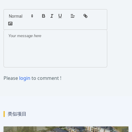
Please
login
to comment !
类似项目