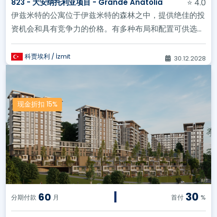
823 - 大安纳托利亚项目 - Grande Anatolia
⭐ 4.0
伊兹米特的公寓位于伊兹米特的森林之中，提供绝佳的投
资机会和具有竞争力的价格。有多种布局和配置可供选
择，包括花园复式公寓、...
科贾埃利 / İzmit
30.12.2028
现金折扣 15%
|
30
60
分期付款
月
首付
%