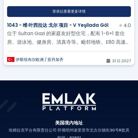
登录以查看更多详情
1043 - 维·叶西拉达 戈尔 项目 - V Yeşilada Göl
⭐ 4.0
位于 Sultan Gazi 的家庭友好型住宅，配有 1-6+1 套住
房、游泳池、健身房、清真寺等。毗邻地铁、E80 高速公
路和机场。是绝佳的生...
伊斯坦布尔欧洲 / 苏丹加齐
31.12.2027
美国境内地址
埃姆拉克平台有限责任公司 怀俄明州谢里登市北古尔德街30号R套房
邮编：82801