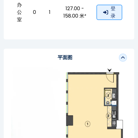
办
127.00 -
登
公
0
1
158.00 米²
录
室
平面图