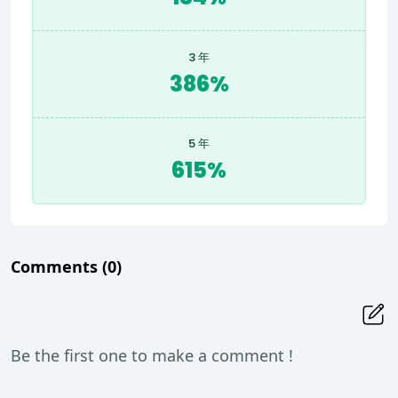
3 年
386%
5 年
615%
Comments
(0)
Be the first one to make a comment !