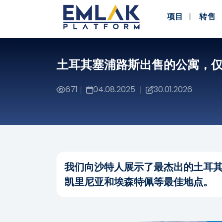
项目
转售
土耳其塞浦路斯出售的公寓，
671
04.08.2025
30.01.2026
|
|
我们向沙特人展示了最杰出的土耳
凯里尼亚和埃森特佩等最佳地点。