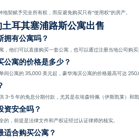
种地契赋予完全所有权，而应避免购买只有“使用权”的房产。
的土耳其塞浦路斯公寓出售
斯拥有公寓吗？
寓，他们可以直接购买一套公寓，也可以通过注册当地公司购买
买公寓的价格是多少？
寓的 35,000 美元起，豪华海滨公寓的价格最高可达 250,0
？
 3-5 年的免息分期付款，尤其是在埃森特佩（伊斯凯莱）和凯​
投资安全吗？
全的，前提是法律文件和产权证经过认证律师的核实。
最适合购买公寓？