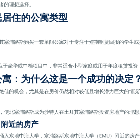
者的理想选择。
民居住的公寓类型
其塞浦路斯购买一套单间公寓对于专注于短期租赁回报的学生或
段，位于豪华或中档项目中，非常适合小型家庭或用于年度租赁投
公寓：为什么这是一个成功的决定
绝佳的机会，尤其是在房价仍然相对较低且增长潜力巨大的情况
，使北塞浦路斯成为沙特人在土耳其塞浦路斯投资房地产的理想
) 附近的房产
涌入东地中海大学，塞浦路斯东地中海大学（EMU）附近的房