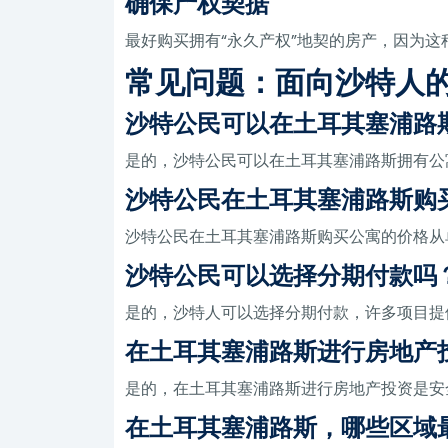
确保产权契据
最好购买拥有“永久产权”地契的房产，因为这
常见问题：面向沙特人
沙特公民可以在土耳其塞浦路
是的，沙特公民可以在土耳其塞浦路斯拥有公
沙特公民在土耳其塞浦路斯购
沙特公民在土耳其塞浦路斯购买公寓的价格从单间公
沙特公民可以选择分期付款吗
是的，沙特人可以选择分期付款，许多项目提供
在土耳其塞浦路斯进行房地产
是的，在土耳其塞浦路斯进行房地产投资是安
在土耳其塞浦路斯，哪些区域