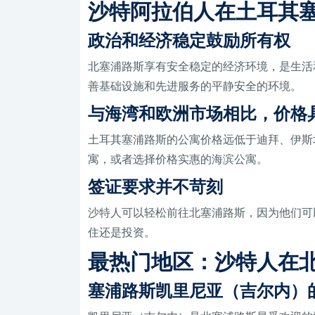
沙特阿拉伯人在土耳其
政治和经济稳定鼓励所有权
北塞浦路斯享有安全稳定的经济环境，是生活
善基础设施和先进服务的平静安全的环境。
与海湾和欧洲市场相比，价格
土耳其塞浦路斯的公寓价格远低于迪拜、伊斯
寓，或者选择价格实惠的海滨公寓。
签证要求并不苛刻
沙特人可以轻松前往北塞浦路斯，因为他们可
住还是投资。
最热门地区：沙特人在
塞浦路斯凯里尼亚（吉尔内）