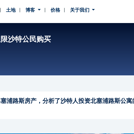
土地
博客
价格
关于我们
仅限沙特公民购买
其塞浦路斯房产，分析了沙特人投资北塞浦路斯公寓