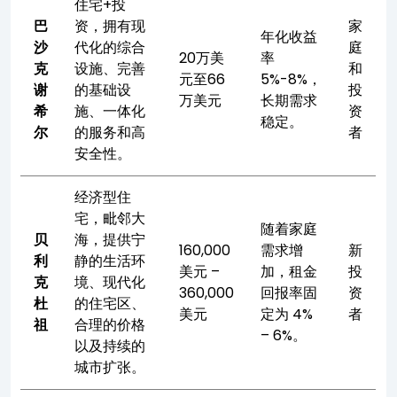
住宅+投
巴
资，拥有现
家
年化收益
沙
代化的综合
庭
20万美
率
克
设施、完善
和
元至66
5%-8%，
谢
的基础设
投
万美元
长期需求
希
施、一体化
资
稳定。
尔
的服务和高
者
安全性。
经济型住
宅，毗邻大
随着家庭
贝
海，提供宁
160,000
需求增
新
利
静的生活环
美元 –
加，租金
投
克
境、现代化
360,000
回报率固
资
杜
的住宅区、
美元
定为 4%
者
祖
合理的价格
– 6%。
以及持续的
城市扩张。