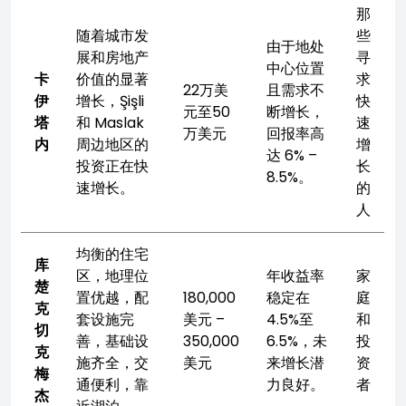
那
随着城市发
些
由于地处
展和房地产
寻
中心位置
卡
价值的显著
求
22万美
且需求不
伊
增长，Şişli
快
元至50
断增长，
塔
和 Maslak
速
万美元
回报率高
内
周边地区的
增
达 6% –
投资正在快
长
8.5%。
速增长。
的
人
均衡的住宅
库
区，地理位
年收益率
家
楚
置优越，配
180,000
稳定在
庭
克
套设施完
美元 –
4.5%至
和
切
善，基础设
350,000
6.5%，未
投
克
施齐全，交
美元
来增长潜
资
梅
通便利，靠
力良好。
者
杰