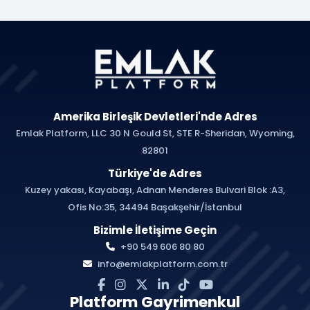
Amerika Birleşik Devletleri'nde Adres
Emlak Platform, LLC 30 N Gould St, STE R-Sheridan, Wyoming,
82801
Türkiye'de Adres
Kuzey yakası, Kayabaşı, Adnan Menderes Bulvari Blok :A3,
Ofis No:35, 34494 Başakşehir/İstanbul
Bizimle İletişime Geçin
+90 549 606 80 80
info@emlakplatform.com.tr
Platform Gayrimenkul