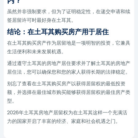
内？
虽然并非强制要求，但为了证明稳定性，在递交申请和续
签居留许可时最好身在土耳其。
结论：在土耳其购买房产用于居住
在土耳其购买房产作为居留地是一项明智的投资，它兼具
生活便利和未来发展机遇。
通过遵守土耳其的房地产居住要求并了解土耳其的房地产
居住法，您可以确保您和您的家人获得长期的法律稳定。
别忘了查看在土耳其购买房产以获得居留权的最低投资
额，并选择在最佳城市购买能够获得居留权的最佳房产类
型。
2026年土耳其房地产居留权为在土耳其这样一个充满活
力的国家开启了丰富的经济、家庭和社会机遇之门。