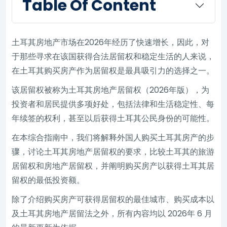
Table Of Content
土耳其房地产市场在2026年经历了快速增长，因此，对
于那些寻求在该国获得合法居留权和稳定生活的人来说，
在土耳其购买房产作为居留权是最具吸引力的选择之一。
该居留权被称为土耳其房地产居留权（2026年版），为
投资者和居民提供多项好处，包括法律和生活稳定性、每
年续签的权利，甚至以后获得土耳其公民身份的可能性。
在本综合指南中，我们将解释外国人购买土耳其房产的步
骤，讨论土耳其房地产居留权的要求，比较土耳其的旅游
居留权和房地产居留权，并阐明购买房产以获得土耳其居
留权的最低投资额。
除了介绍购买房产可获得居留权的最佳城市、购买成本以
及土耳其房地产居留法之外，所有内容均以 2026年 6 月