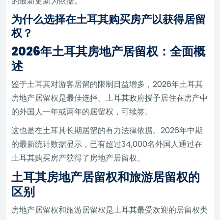
的最新更新为依据。
为什么选择在土耳其购买房产以获得居留
权？
2026年土耳其房地产居留权：全面概
述
鉴于土耳其对游客居留的限制日益增多，2026年土耳其
房地产居留权是最佳选择。土耳其政府授予居住在房产中
的外国人一年或两年的居留权，可续签。
这也是在土耳其长期居留的有力法律依据。2026年中期
的最新统计数据显示，已有超过34,000名外国人通过在
土耳其购买房产获得了房地产居留权。
土耳其房地产居留权和旅游居留权的
区别
房地产居留权和旅游居留权是土耳其最受欢迎的居留权类