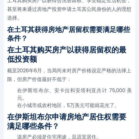
土耳其购买房产以获得合法居留权、享受稳定生活机会，
甚至将来通过房地产投资申请土耳其公民身份的人的理想
选择。
在土耳其获得房地产居留权需要满足哪些
条件？
在土耳其购买房产以获得居留权的最
低投资额
截至2026年6月，当局尚未对房产价格设定严格的法律上
限，但房产价值最好不低于：
在伊斯坦布尔、安卡拉和安塔利亚共计 75,000 美
元。
在小城市或农村地区，5万美元可能就花光了。
在伊斯坦布尔申请房地产居住权需要
满足哪些条件？
该房产必须是住宅用途，且适宜居住。