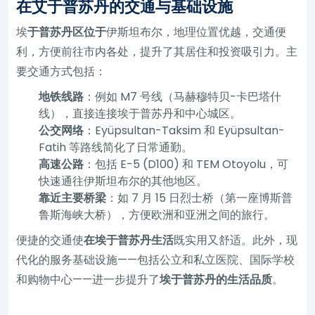
在艾于普苏丹的交通与基础设施
埃
于普苏丹区位于
伊斯坦布尔，地理位置优越，交通便
利，方便前往市内各处，提升了其居住和投资吸引力。主
要交通方式包括：
地铁线路
：例如 M7 号线（马赫穆特贝-卡巴塔什
线），直接连接埃于普苏丹和中心城区。
公交网络
：Eyüpsultan-Taksim 和 Eyüpsultan-
Fatih 等路线简化了日常通勤。
高速公路
：包括 E-5 (D100) 和 TEM Otoyolu，可
快速通往伊斯坦布尔的其他地区。
靠近主要桥梁
：如 7 月 15 日烈士桥（第一座博斯普
鲁斯海峡大桥），方便欧洲和亚洲之间的旅行。
便捷的交通使
在埃于普苏丹生活
既实用又舒适。此外，现
代化的服务基础设施——包括公立和私立医院、国际学校
和购物中心——进一步提升了
埃于普苏丹的生活品质
。