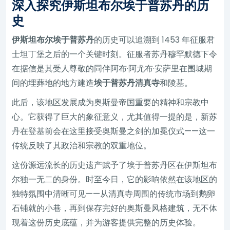
深入探究伊斯坦布尔埃于普苏丹的历
史
伊斯坦布尔埃于普苏丹
的历史可以追溯到 1453 年征服君
士坦丁堡之后的一个关键时刻。征服者苏丹穆罕默德下令
在据信是其受人尊敬的同伴阿布·阿尤布·安萨里在围城期
间的埋葬地的地方建造
埃于普苏丹清真寺
和陵墓。
此后，该地区发展成为奥斯曼帝国重要的精神和宗教中
心。它获得了巨大的象征意义，尤其值得一提的是，新苏
丹在登基前会在这里接受奥斯曼之剑的加冕仪式——这一
传统反映了其政治和宗教的双重地位。
这份源远流长的历史遗产赋予了埃于普苏丹区在伊斯坦布
尔独一无二的身份。时至今日，它的影响依然在该地区的
独特氛围中清晰可见——从清真寺周围的传统市场到鹅卵
石铺就的小巷，再到保存完好的奥斯曼风格建筑，无不体
现着这份历史底蕴，并为游客提供完整的历史体验。