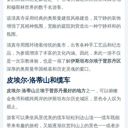
和穆斯林世界的数千名游客。
该清真寺采用经典的奥斯曼建筑风格建造，其宁静的装饰
增强了其精神氛围，宽敞的庭院则营造出一种宁静祥和的
氛围。
清真寺周围环绕着传统的集市，出售各种手工艺品和纪念
品，为参观增添了丰富的文化内涵。因此，来此一游不仅
是一次宗教体验，也是一扇了解
伊斯坦布尔埃于普苏丹区
深厚的奥斯曼帝国根基和历史灵魂的窗口。
皮埃尔·洛蒂山和缆车
皮埃尔·洛蒂山
是
埃于普苏丹最好的地方
之一，可以俯瞰
金角湾和横跨两岸的伊斯坦布尔历史城区，景色令人叹为
观止。
游客可以乘坐风景优美的缆车轻松到达山顶——缆车既能
带来有趣的旅程，又能逐渐欣赏到山上的景色——或者步