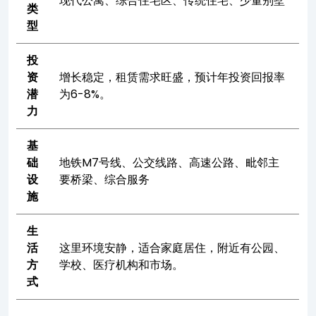
现代公寓、综合住宅区、传统住宅、少量别墅
类
型
投
资
增长稳定，租赁需求旺盛，预计年投资回报率
潜
为6-8%。
力
基
础
地铁M7号线、公交线路、高速公路、毗邻主
设
要桥梁、综合服务
施
生
活
这里环境安静，适合家庭居住，附近有公园、
方
学校、医疗机构和市场。
式