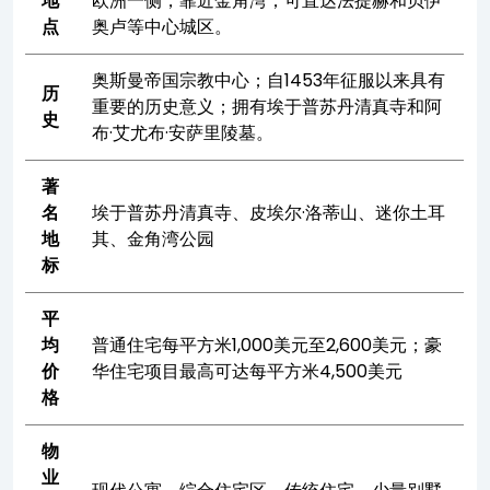
地
欧洲一侧，靠近金角湾；可直达法提赫和贝伊
点
奥卢等中心城区。
奥斯曼帝国宗教中心；自1453年征服以来具有
历
重要的历史意义；拥有埃于普苏丹清真寺和阿
史
布·艾尤布·安萨里陵墓。
著
名
埃于普苏丹清真寺、皮埃尔·洛蒂山、迷你土耳
地
其、金角湾公园
标
平
均
普通住宅每平方米1,000美元至2,600美元；豪
价
华住宅项目最高可达每平方米4,500美元
格
物
业