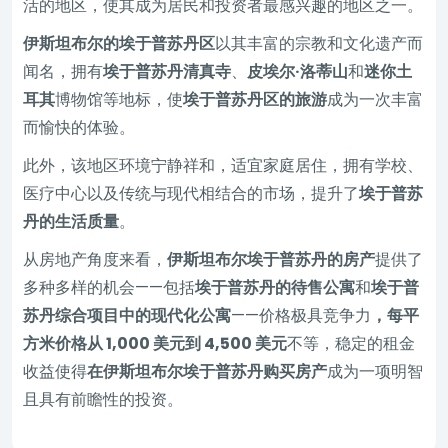
活的地区，使其成为居民和投资者最感兴趣的地区之一。
伊斯坦布尔的埃于普苏丹区
以其丰富的宗教和文化遗产而
闻名，拥有
埃于普苏丹清真寺
、
皮埃尔·洛蒂山
和
迷你土
耳其
博物馆等地标，使
埃于普苏丹区的旅游
成为一次丰富
而愉快的体验。
此外，该地区环境宁静祥和，适宜家庭居住，拥有学校、
医疗中心以及传统与现代相结合的市场，提升了
埃于普苏
丹的生活质量
。
从房地产角度来看，
伊斯坦布尔埃于普苏丹的房产
提供了
多种多样的机会——包括
埃于普苏丹的待售公寓
和
埃于普
苏丹综合项目中的现代化公寓
——价格极具竞争力
，每平
方米价格从 1,000 美元到 4,500 美元
不等，稳定的租金
收益使得
在伊斯坦布尔埃于普苏丹购买房产
成为一项明智
且具有前瞻性的投资。