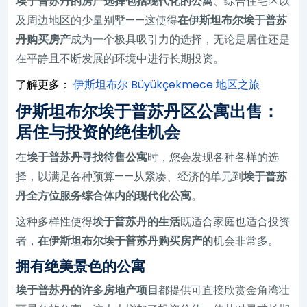
埃于普苏丹的房产选择包括现代化的公寓
、综合住宅区以
及周边地区的少量别墅——这使得
在伊斯坦布尔埃于普苏
丹购买房产
成为一个极具吸引力的选择，无论是居住还是
在平静且不断发展的环境中进行长期投资。
了解更多：
伊斯坦布尔 Büyükçekmece 地区之旅
伊斯坦布尔埃于普苏丹区公寓出售：
居住与投资的绝佳机会
在
埃于普苏丹寻找待售公寓
时，您会发现各种各样的选
择，以满足各种预算——从紧凑、经济的单元到
埃于普苏
丹全方位服务综合体内的现代化公寓
。
这种多样性使得
埃于普苏丹的生活
既适合家庭也适合投资
者，
在伊斯坦布尔埃于普苏丹购买房产的
机会非常多。
拥有绝美景色的公寓
埃于普苏丹的许多房地产项目
都提供可直接欣赏金角湾壮