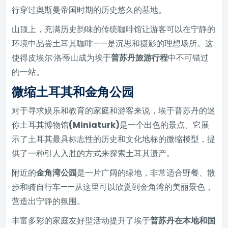
行穿过奥斯曼帝国时期的历史悠久的墓地。
山顶上，充满历史韵味的传统咖啡馆让游客可以在宁静的
环境中品尝土耳其咖啡——是沉思和摄影的理想场所。这
使得皮埃尔·洛蒂山成为埃于
普苏丹旅游行程
中不可错过
的一站。
微缩土耳其和金角公园
对于寻求娱乐和教育的家庭和游客来说，埃于普苏丹的迷
你土耳其博物馆
(Miniaturk)
是一个出色的景点。它展
示了土耳其最具标志性的历史和文化地标的微缩模型，提
供了一种引人入胜的方式来探索土耳其遗产。
附近的
金角湾公园
是一片广阔的绿地，非常适合野餐、散
步和骑自行车——从这里可以欣赏到金角湾的美丽景色，
营造出宁静的氛围。
丰富多彩的家庭友好型活动提升了埃于
普苏丹在本地和国