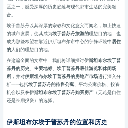
区之一，感受深厚的历史底蕴与现代都市生活的完美融
合。
埃于普苏丹以其深厚的宗教和文化意义而闻名，加上快速
的城市发展，使其成为
埃于普苏丹旅游的
理想目的地，也
成为那些希望在靠近伊斯坦布尔市中心的宁静环境中
居住
的
人们的理想目的地。
在这篇全面的文章中，我们将详细探讨
伊斯坦布尔埃于普
苏丹的历史
、
主要地标
、
埃于普苏丹最佳游览和休闲场
所
，并对
伊斯坦布尔埃于普苏丹的房地产市场
进行深入分
析——包括
埃于普苏丹的待售公寓
、平均公寓价格、投资
机会以及
在伊斯坦布尔埃于普苏丹购买房产
（无论是自住
还是长期投资）的选择。
伊斯坦布尔埃于普苏丹的位置和历史