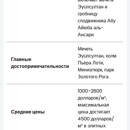
Эyüпсултан и
гробницу
сподвижника Абу
Айюба аль-
Ансари
Мечеть
Эyüпсултан, холм
Главные
Пьера Лоти,
достопримечательности
Миниатюрк, парк
Золотого Рога
1000–2600
долларов/м²,
максимальная
Средние цены
цена достигает
4500 долларов/
м² в элитных