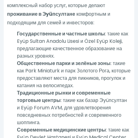
комплексный набор услуг, которые делают
проживание в Эyüпсултане
комфортным и
подходящим для семей и инвесторов:
Государственные и частные школы
: такие как
Eyüp Sultan Anadolu Lisesi и Özel Eyüp Koleji,
предлагающие качественное образование на
разных уровнях.
Общественные парки и зелёные зоны
: такие
как Park Miniaturk и парк Золотого Рога, которые
предоставляют места для пикников, прогулок и
катания на велосипедах.
Традиционные рынки и современные
торговые центры
: такие как базар Эyüпсултан
и Eyüp Forum AVM, для удовлетворения
повседневных потребностей и современного
шоппинга.
Современные медицинские центры
: такие как
Eyüp Devlet Hastanesi и Eyüp Medical Center,