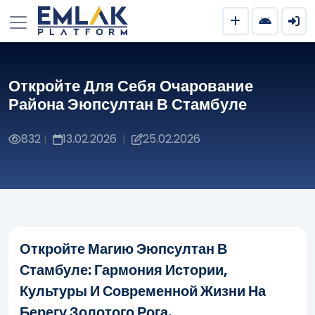
Откройте Для Себя Очарование
Района Эюпсултан В Стамбуле
832
13.02.2026
25.02.2026
|
|
Откройте Магию Эюпсултан В
Стамбуле: Гармония Истории,
Культуры И Современной Жизни На
Берегу Золотого Рога.