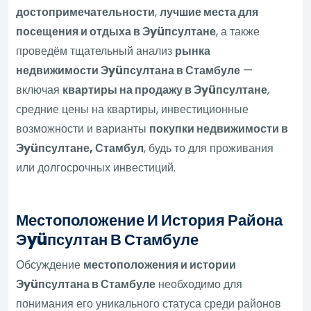
достопримечательности
,
лучшие места для
посещения и отдыха в Эyüпсултане
, а также
проведём тщательный анализ
рынка
недвижимости Эyüпсултана в Стамбуле
—
включая
квартиры на продажу в Эyüпсултане
,
средние цены на квартиры, инвестиционные
возможности и варианты
покупки недвижимости в
Эyüпсултане, Стамбул
, будь то для проживания
или долгосрочных инвестиций.
Местоположение И История Района
Эyüпсултан В Стамбуле
Обсуждение
местоположения и истории
Эyüпсултана в Стамбуле
необходимо для
понимания его уникального статуса среди районов