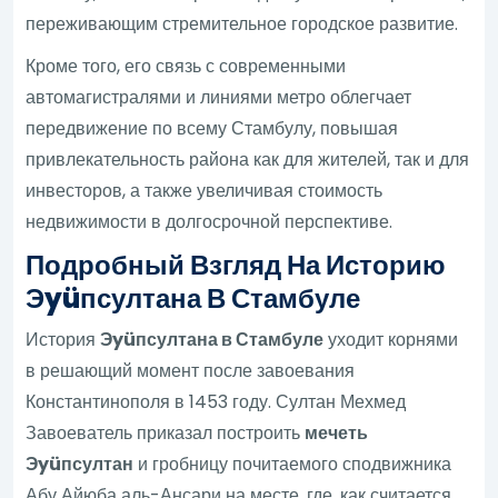
переживающим стремительное городское развитие.
Кроме того, его связь с современными
автомагистралями и линиями метро облегчает
передвижение по всему Стамбулу, повышая
привлекательность района как для жителей, так и для
инвесторов, а также увеличивая стоимость
недвижимости в долгосрочной перспективе.
Подробный Взгляд На Историю
Эyüпсултана В Стамбуле
История
Эyüпсултана в Стамбуле
уходит корнями
в решающий момент после завоевания
Константинополя в 1453 году. Султан Мехмед
Завоеватель приказал построить
мечеть
Эyüпсултан
и гробницу почитаемого сподвижника
Абу Айюба аль-Ансари на месте, где, как считается,