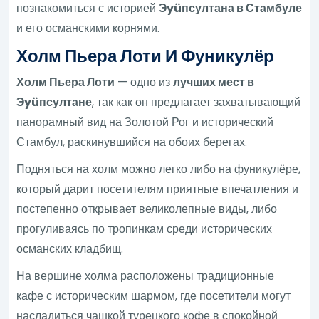
познакомиться с историей
Эyüпсултана в Стамбуле
и его османскими корнями.
Холм Пьера Лоти И Фуникулёр
Холм Пьера Лоти
— одно из
лучших мест в
Эyüпсултане
, так как он предлагает захватывающий
панорамный вид на Золотой Рог и исторический
Стамбул, раскинувшийся на обоих берегах.
Подняться на холм можно легко либо на фуникулёре,
который дарит посетителям приятные впечатления и
постепенно открывает великолепные виды, либо
прогуливаясь по тропинкам среди исторических
османских кладбищ.
На вершине холма расположены традиционные
кафе с историческим шармом, где посетители могут
насладиться чашкой турецкого кофе в спокойной