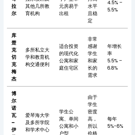
4.5% –
拉
其他几所教
元房易于
水平
5.5%
尔
育机构
出租
且稳
定
库
非常
楚
适合投资
感谢
年增长
克
多所私立大
的现代化
学生
率
切
学和教育机
公寓和家
和家
5.5% –
克
构交通便利
庭住宅区
长的
6.8%
梅
需求
杰
博
由于
尔
学生
诺
学生公
密度
瓦
爱琴海大学
寓、单间
高，
每年
–
及多所学院
公寓和小
所以
5%-6%
伊
和学术中心
户型
价格