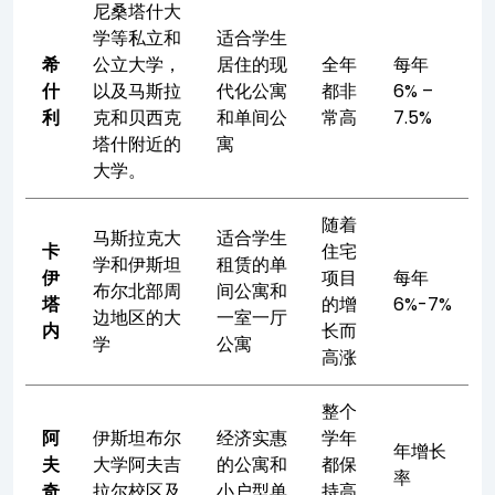
尼桑塔什大
学等私立和
适合学生
希
公立大学，
居住的现
全年
每年
什
以及马斯拉
代化公寓
都非
6% –
利
克和贝西克
和单间公
常高
7.5%
塔什附近的
寓
大学。
随着
马斯拉克大
适合学生
卡
住宅
学和伊斯坦
租赁的单
伊
项目
每年
布尔北部周
间公寓和
塔
的增
6%-7%
边地区的大
一室一厅
内
长而
学
公寓
高涨
整个
阿
伊斯坦布尔
经济实惠
学年
年增长
夫
大学阿夫吉
的公寓和
都保
率
奇
拉尔校区及
小户型单
持高