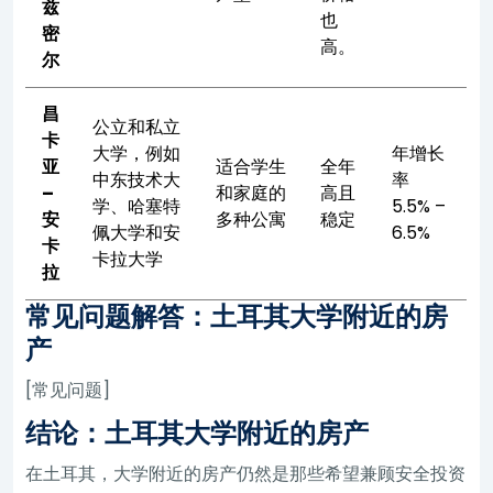
兹
也
密
高。
尔
昌
公立和私立
卡
大学，例如
年增长
亚
适合学生
全年
中东技术大
率
–
和家庭的
高且
学、哈塞特
5.5% –
安
多种公寓
稳定
佩大学和安
6.5%
卡
卡拉大学
拉
常见问题解答：土耳其大学附近的房
产
[常见问题]
结论：土耳其大学附近的房产
在土耳其，大学附近的房产仍然是那些希望兼顾安全投资