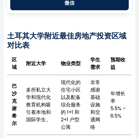
微信
土耳其大学附近最佳房地产投资区域
对比表
区
学生
预期收
附近大学
物业类型
域
需求
益
现代化的
非常
巴
多所私立大
住宅小区
感谢
沙
年增长
学和现代化
以及配备
基础
克
率
教育机构吸
综合服务
设施
谢
5.5% –
引着本地和
的 1+1 和
和交
希
6.5%
国际学生。
2+1 户型
通网
尔
公寓
络