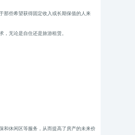
于那些希望获得固定收入或长期保值的人来
求，无论是自住还是旅游租赁。
保和休闲区等服务，从而提高了房产的未来价