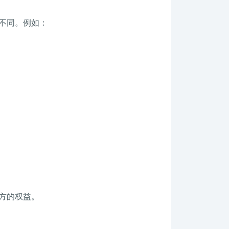
不同。例如：
方的权益。