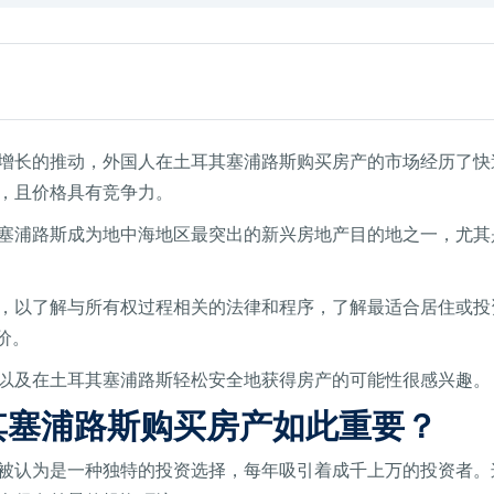
增长的推动，外国人在土耳其塞浦路斯购买房产的市场经历了快
，且价格具有竞争力。
塞浦路斯成为地中海地区最突出的新兴房地产目的地之一，尤其
，以了解与所有权过程相关的法律和程序，了解最适合居住或投
价。
以及在土耳其塞浦路斯轻松安全地获得房产的可能性很感兴趣。
其塞浦路斯购买房产如此重要？
被认为是一种独特的投资选择，每年吸引着成千上万的投资者。