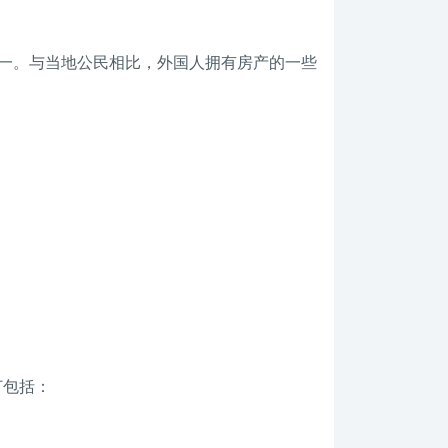
一。与当地公民相比，外国人拥有房产的一些
订包括：