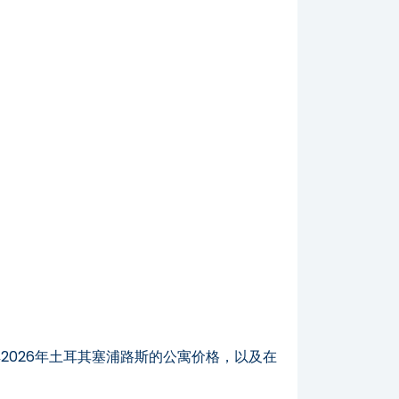
2026年土耳其塞浦路斯的公寓价格，以及在