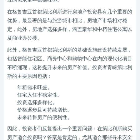
在格鲁吉亚首都第比利斯进行房地产投资具有几个重要的
优势，最显著的是与旅游城市相比，房地产市场相对稳
定，此外，房地产选择多样，涵盖豪华和中档住宅公寓以
及商业​​办公楼。
此外，格鲁吉亚首都第比利斯的基础设施建设持续发展，
包括智能住宅区、商务中心和购物中心在内的现代化项目
不断涌现，这将提升未来的房产价值。投资者青睐第比利
斯的主要原因包括：
年租需求旺盛。
住宅入住率稳定性。
投资选择多样化。
价格逐步且可持续增长。
未来转售房产的便利性。
因此，投资者们反复提出一个重要问题：在第比利斯购买
房产适合投资吗？答案是肯定的，尤其适合那些寻求安全