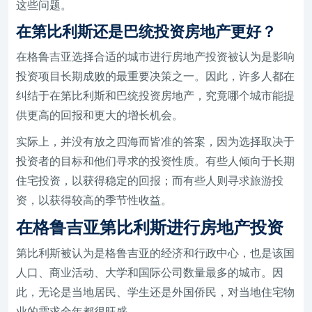
这些问题。
在第比利斯还是巴统投资房地产更好？
在格鲁吉亚选择合适的城市进行房地产投资被认为是影响
投资项目长期成败的最重要决策之一。因此，许多人都在
纠结于在第比利斯和巴统投资房地产，究竟哪个城市能提
供更高的回报和更大的增长机会。
实际上，并没有放之四海而皆准的答案，因为选择取决于
投资者的目标和他们寻求的投资性质。有些人倾向于长期
住宅投资，以获得稳定的回报；而有些人则寻求旅游投
资，以获得较高的季节性收益。
在格鲁吉亚第比利斯进行房地产投资
第比利斯被认为是格鲁吉亚的经济和行政中心，也是该国
人口、商业活动、大学和国际公司数量最多的城市。因
此，无论是当地居民、学生还是外国侨民，对当地住宅物
业的需求全年都很旺盛。