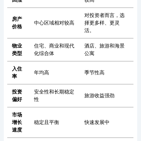
对投资者而言，选
房产
中心区域相对较高
择更多样、更灵
价格
活。
物业
住宅、商业和现代
酒店、旅游和海景
类型
化综合体
公寓
入住
年均高
季节性高
率
投资
安全性和长期稳定
旅游收益强劲
偏好
性
市场
增长
稳定且平衡
快速发展中
速度