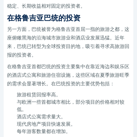
稳定、长期收益相对固定的投资者。
在格鲁吉亚巴统的投资
另一方面，巴统被誉为格鲁吉亚首屈一指的旅游之都，这
座俯瞰黑海的沿海城市旅游业和酒店业发展迅猛。近年
来，巴统已转型为全球投资目的地，吸引着寻求高旅游回
报的投资者。
在格鲁吉亚首都巴统的投资主要集中在靠近海边和娱乐区
的酒店式公寓和旅游住宿设施，这些区域在夏季旅游旺季
的需求会显著增长。在巴统投资的主要优势包括：
旅游租赁回报率高。
与欧洲一些首都城市相比，部分项目的价格相对较
低。
酒店式公寓需求量大。
现代房地产项目快速发展。
每年游客数量都在增加。