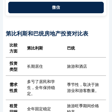
微信
第比利斯和巴统房地产投资对比表
比较
第比利斯
巴统
方面
投资
长期居住
旅游和酒店
类型
多亏了居民和学
需求
季节性，取决于旅
生，全年保持稳
性质
游业和游客数量。
定。
租赁
旅游旺季期间价格
全年固定稳定
回报
较高