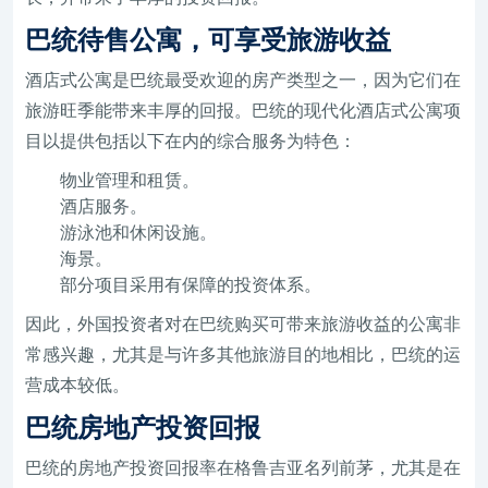
巴统待售公寓，可享受旅游收益
酒店式公寓是巴统最受欢迎的房产类型之一，因为它们在
旅游旺季能带来丰厚的回报。巴统的现代化酒店式公寓项
目以提供包括以下在内的综合服务为特色：
物业管理和租赁。
酒店服务。
游泳池和休闲设施。
海景。
部分项目采用有保障的投资体系。
因此，外国投资者对在巴统购买可带来旅游收益的公寓非
常感兴趣，尤其是与许多其他旅游目的地相比，巴统的运
营成本较低。
巴统房地产投资回报
巴统的房地产投资回报率在格鲁吉亚名列前茅，尤其是在