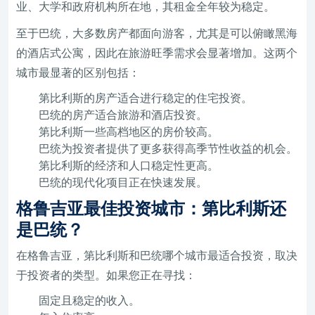
业、大学和政府机构所在地，其租金全年较为稳定。
至于巴统，大多数房产都面向游客，尤其是可以俯瞰黑海
的酒店式公寓，因此在旅游旺季需求会显著增加。这两个
城市最显著的区别包括：
第比利斯的房产适合进行稳定的住宅投资。
巴统的房产适合旅游和酒店投资。
第比利斯一些高档地区的房价较高。
巴统为投资者提供了更多获得高季节性收益的机会。
第比利斯的经济和人口稳定性更高。
巴统的现代化项目正在快速发展。
格鲁吉亚最佳投资城市：第比利斯还
是巴统？
在格鲁吉亚，第比利斯和巴统哪个城市最适合投资，取决
于投资者的类型。如果您正在寻找：
固定且稳定的收入。