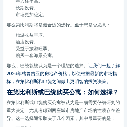
年入住率高。
长期投资。
市场更加稳定。
那么第比利斯将是最合适的选择。至于您是否愿意：
旅游收益丰厚。
酒店投资。
受益于旅游旺季。
购买一套海景公寓。
那么，巴统就被认为是一个理想的选择。
让我们一起了解
2026年格鲁吉亚的房地产价格，以便根据最新的市场指
标，在第比利斯和巴统之间做出更明智的投资决策。
在第比利斯或巴统购买公寓：如何选择？
在第比利斯或巴统购买公寓被认为是一项需要仔细研究的
重大决定，尤其考虑到两座城市房地产市场的性质存在差
异。这一选择通常取决于几个因素，其中最重要的是：