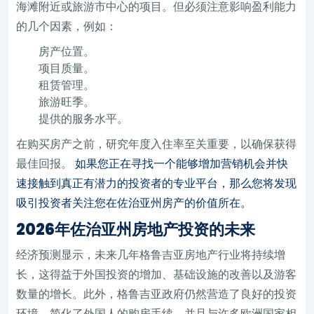
海滩附近或旅游市中心的项目。但必须注意影响盈利能力
的几个因素，例如：
房产位置。
项目质量。
租赁管理。
旅游旺季。
提供的服务水平。
在购买房产之前，研究年度入住率至关重要，以确保获得
最佳回报。
如果您正在寻找一个能够增加营销机会并快
速接触到真正有潜力的投资者的专业平台，那么您将发现
吸引投资者关注您在佐治亚州房产的价值所在。
2026年佐治亚州房地产投资的未来
经济预测显示，未来几年格鲁吉亚房地产行业将持续增
长，这得益于外国投资的增加、基础设施的改善以及游客
数量的增长。此外，格鲁吉亚政府仍然营造了良好的投资
环境，简化了外国人的购房手续，并且与许多欧洲国家相