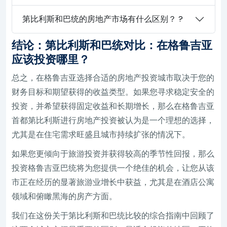
第比利斯和巴统的房地产市场有什么区别？ ?
结论：第比利斯和巴统对比：在格鲁吉亚
应该投资哪里？
总之，在格鲁吉亚选择合适的房地产投资城市取决于您的
财务目标和期望获得的收益类型。如果您寻求稳定安全的
投资，并希望获得固定收益和长期增长，那么在格鲁吉亚
首都第比利斯进行房地产投资被认为是一个理想的选择，
尤其是在住宅需求旺盛且城市持续扩张的情况下。
如果您更倾向于旅游投资并获得较高的季节性回报，那么
投资格鲁吉亚巴统将为您提供一个绝佳的机会，让您从该
市正在经历的显著旅游业增长中获益，尤其是在酒店公寓
领域和俯瞰黑海的房产方面。
我们在这份关于第比利斯和巴统比较的综合指南中回顾了