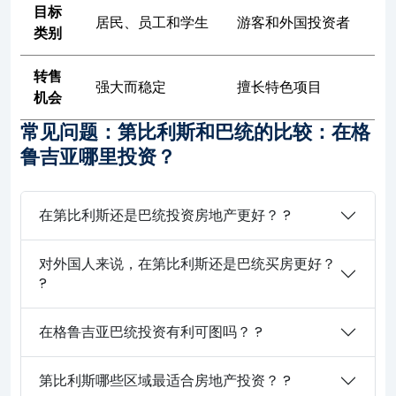
目标
居民、员工和学生
游客和外国投资者
类别
转售
强大而稳定
擅长特色项目
机会
常见问题：第比利斯和巴统的比较：在格
鲁吉亚哪里投资？
在第比利斯还是巴统投资房地产更好？ ?
对外国人来说，在第比利斯还是巴统买房更好？
?
在格鲁吉亚巴统投资有利可图吗？ ?
第比利斯哪些区域最适合房地产投资？ ?