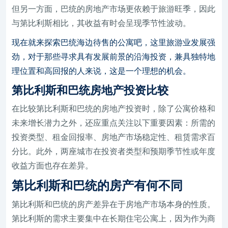
但另一方面，巴统的房地产市场更依赖于旅游旺季，因此
与第比利斯相比，其收益有时会呈现季节性波动。
现在就来探索巴统海边待售的公寓吧，这里旅游业发展强
劲，对于那些寻求具有发展前景的沿海投资，兼具独特地
理位置和高回报的人来说，这是一个理想的机会。
第比利斯和巴统房地产投资比较
在比较第比利斯和巴统的房地产投资时，除了公寓价格和
未来增长潜力之外，还应重点关注以下重要因素：所需的
投资类型、租金回报率、房地产市场稳定性、租赁需求百
分比。此外，两座城市在投资者类型和预期季节性或年度
收益方面也存在差异。
第比利斯和巴统的房产有何不同
第比利斯和巴统的房产差异在于房地产市场本身的性质。
第比利斯的需求主要集中在长期住宅公寓上，因为作为商