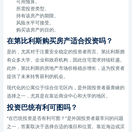
可用预算。
所需投资类型。
持有该房产的期限。
风险水平可接受。
购买该房产的目的。
在第比利斯购买房产适合投资吗？
是的，尤其对于注重安全稳定的投资者而言。第比利斯拥
有众多大学、企业和政府机构，因此住宅需求持续旺盛。
此外，第比利斯的房地产市场价格稳步增长，这为投资者
提供了未来转售获利的机会。
现代化的公寓位于综合住宅区内，是外国投资者最青睐的
选择之一，尤其是在靠近商业中心和大学的地区。
投资巴统有利可图吗？
“在巴统投资是否有利可图？”是外国投资者最常问的问题
之一，答案取决于选择合适的项目和位置。靠近海边或滨