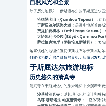
自然风光和全景
除了历史地标外，伊斯坦布尔的于斯屈达尔区
恰姆勒卡山（Çamlıca Tepesi）：
伊
于斯屈达尔滨海大道：
是漫步博斯普鲁斯
费提帕夏树林（Fethi Paşa Korusu）
大恰姆利卡公园 (Büyük Çamlıca Par
萨拉恰克海岸（萨拉恰克萨希利）：
著名
这些优越的地理位置使伊斯坦布尔于斯屈达尔
何转化为提升房产价值的良机，从而启发您以
于斯屈达尔旅游地标
历史悠久的清真寺
清真寺在于斯屈达尔的旅游地标中扮演着重要
沙基林清真寺：
以其现代化的设计和独特
乌尊·穆斯塔法·帕夏清真寺：
一座体现传
米赫里马苏丹清真寺：
建筑师锡南最重要