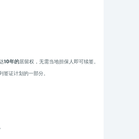
达
10年的
居留权，无需当地担保人即可续签。
列签证计划的一部分。
。