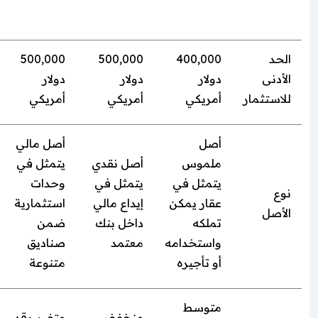
المعيار
العقار
البنكية
الاستثمارية
الحد
400,000
500,000
500,000
الأدنى
دولار
دولار
دولار
للاستثمار
أمريكي
أمريكي
أمريكي
أصل
أصل مالي
ملموس
أصل نقدي
يتمثل في
يتمثل في
يتمثل في
وحدات
نوع
عقار يمكن
إيداع مالي
استثمارية
الأصل
تملكه
داخل بنك
ضمن
واستخدامه
معتمد
صناديق
أو تأجيره
متنوعة
متوسط
منخفض
متغير وقد