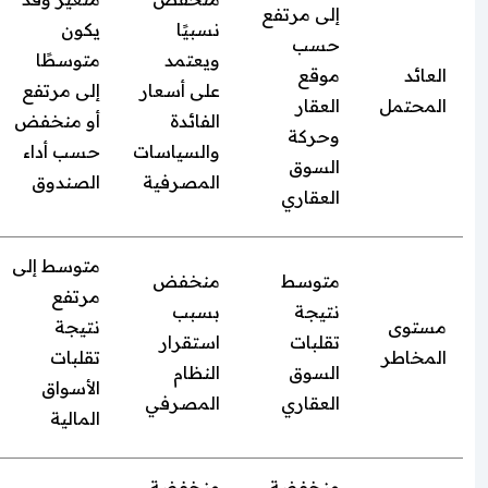
إلى مرتفع
نسبيًا
يكون
حسب
ويعتمد
متوسطًا
العائد
موقع
على أسعار
إلى مرتفع
المحتمل
العقار
الفائدة
أو منخفض
وحركة
والسياسات
حسب أداء
السوق
المصرفية
الصندوق
العقاري
متوسط إلى
متوسط
منخفض
مرتفع
نتيجة
بسبب
مستوى
نتيجة
تقلبات
استقرار
المخاطر
تقلبات
السوق
النظام
الأسواق
العقاري
المصرفي
المالية
منخفضة
منخفضة