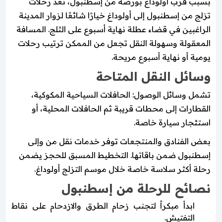
بسبب قرب أولوداغ بورصة من إسطنبول، تُعد رحلات
تزلج من إسطنبول إلى أولوداغ خيارًا شائعًا لزوار المدينة
الراغبين في قضاء عطلة نهاية أسبوع على الثلج. المسافة
المعقولة وسهولة النقل تجعل من الممكن ترتيب رحلات
يومية أو نهاية أسبوع مريحة.
وسائل النقل المتاحة
تشمل وسائل الوصول: الحافلات السياحية المكوكية،
القطارات إلى محطات قريبة ثم الحافلات المحلية، أو
استئجار سيارة خاصة.
بعض الفنادق والمنتجعات توفر خدمات نقل من وإلى
إسطنبول ضمن باقاتها. التخطيط المسبق للحجز يضمن
رحلة أكثر سلاسة خاصة خلال موسم التزلج أولوداغ.
نصائح للرحلة من إسطنبول
ابدأ مبكراً لتجنب زحام الطرق والازدحام على نقاط
التفتيش.