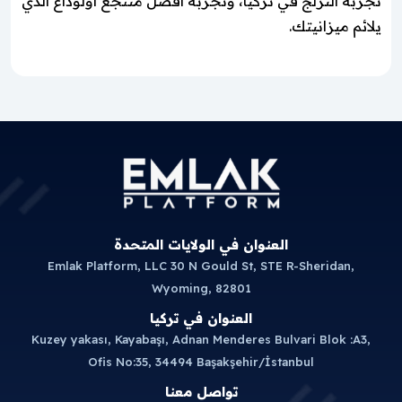
تجربة التزلج في تركيا، وتجربة أفضل منتجع أولوداغ الذي
يلائم ميزانيتك.
العنوان في الولايات المتحدة
Emlak Platform, LLC 30 N Gould St, STE R-Sheridan,
Wyoming, 82801
العنوان في تركيا
Kuzey yakası, Kayabaşı, Adnan Menderes Bulvari Blok :A3,
Ofis No:35, 34494 Başakşehir/İstanbul
تواصل معنا