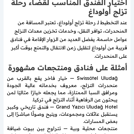
اختيار الفندق المناسب لقضاء رحلة
تزلج أولوداغ
عند التخطيط لـ رحلة تزلج أولوداغ، تعتبر المسافة من
المنحدرات، توافر النقل، وخدمات تخزين معدات التزلج
عوامل حاسمة. يفضل العديد من الزوار الإقامة في فنادق
قريبة من أولوداغ لتقليل زمن الانتقال والتمتع بوقت أكبر
على المنحدرات.
أمثلة على فنادق ومنتجعات مشهورة
Swissôtel Uludağ — خيار فاخر يقع بالقرب من
منحدرات التزلج، معروف بخدماته عالية الجودة
ومرافق السبا الممتازة، مما يجعله خيارًا مثاليًا لمن
يبحثون عن الرفاهية أثناء التزلج في تركيا.
Grand Yazıcı Uludağ Hotel — فندق تاريخي وكبير
يستقبل عائلات ومجموعات، ويتيح وصولًا مباشرًا إلى
بعض المسارات.
منتجعات محلية وبية — تتراوح بين بيوت ضيافة