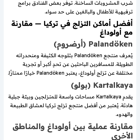
شرب المشروبات الساخنة. توفر بعض الفنادق برامج
ترفيهية للأطفال والبالغين على حد سواء.
أفضل أماكن التزلج في تركيا — مقارنة
مع أولوداغ
Palandöken (أرضروم)
يُعرف منتجع Palandöken بثلوجه الكثيفة ومنحدراته
الطويلة. للمسافرين الباحثين عن تحدٍ أكبر أو تجربة
مختلفة عن تزلج أولوداغ، يعتبر Palandöken خيارًا ممتازًا.
Kartalkaya (بولو)
يقدم Kartalkaya مساحات واسعة للمتزلجين وبيئة جبلية
هادئة. يُعتبر من أفضل منتجع تزلج تركيا لعشاق الطبيعة
والهدوء.
مقارنة عملية بين أولوداغ والمناطق
الأخرى