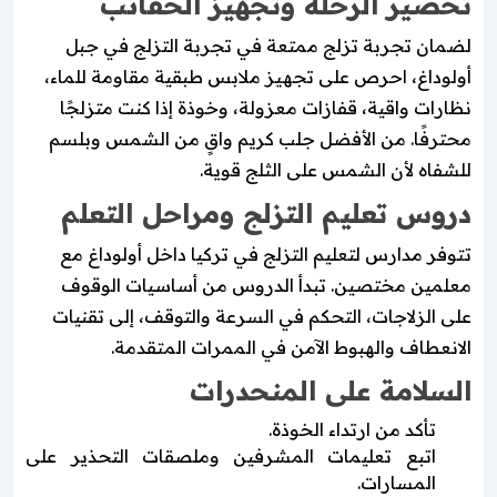
تحضير الرحلة وتجهيز الحقائب
لضمان تجربة تزلج ممتعة في تجربة التزلج في جبل
أولوداغ، احرص على تجهيز ملابس طبقية مقاومة للماء،
نظارات واقية، قفازات معزولة، وخوذة إذا كنت متزلجًا
محترفًا. من الأفضل جلب كريم واقٍ من الشمس وبلسم
للشفاه لأن الشمس على الثلج قوية.
دروس تعليم التزلج ومراحل التعلم
تتوفر مدارس لتعليم التزلج في تركيا داخل أولوداغ مع
معلمين مختصين. تبدأ الدروس من أساسيات الوقوف
على الزلاجات، التحكم في السرعة والتوقف، إلى تقنيات
الانعطاف والهبوط الآمن في الممرات المتقدمة.
السلامة على المنحدرات
تأكد من ارتداء الخوذة.
اتبع تعليمات المشرفين وملصقات التحذير على
المسارات.