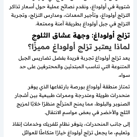
شتوية في أولوداغ، ونقدم نصائح عملية حول أسعار تذاكر
التزلج أولوداغ، وتأجير المعدات، ومدارس التزلج، وتجربة
التزلج في جبل أولوداغ بطريقة آمنة وممتعة.
تزلج أولوداغ: وجهة عشاق الثلوج
لماذا يعتبر تزلج أولوداغ مميزًا؟
يعد تزلج أولوداغ تجربة فريدة بفضل تضاريس الجبل
المتنوعة التي تناسب المبتدئين والمحترفين على حد
سواء.
تمتاز منطقة أولوداغ بورصة بارتفاعها الذي يوفر
منحدرات طويلة ومتدرجة وممرات طبيعية بين أشجار
الصنوبر والبلوط، مما يمنح المتزلّج منظرًا خلابًا لمزيج
الثلج والأخضر في بعض مواسم الانتقال.
إلى جانب المنحدرات، يتوفر نظام تلفريك وخدمات إنقاذ
وتعليم، ما يجعل تزلج أولوداغ خيارًا متكاملًا للعوائل