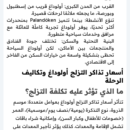
القرب من المدن الكبرى: أولوداغ قريب من إسطنبول
وبورصة، ما يجعله ملائمًا لرحلات قصيرة.
تنوّع الأنشطة: بينما تتميز Palandöken بمنحدرات
أكثر تحديًا، يوفر أولوداغ تجربة كاملًة للعائلة مع
مرافق وخدمات سياحية متطورة.
البنية التحتية والسكن: تختلف جودة الفنادق
والمنتجعات بين الأماكن، لكن أولوداغ السياحة
تحظى بتشكيلة واسعة من خيارات السكن من الفاخر
إلى الاقتصادي.
أسعار تذاكر التزلج أولوداغ وتكاليف
الرحلة
ما الذي تؤثر عليه تكلفة التزلج؟
تتأثر أسعار تذاكر التزلج أولوداغ بعوامل متعددة: موسم
الذروة، نوع التذكرة (يومية/نصف يوم/موسمية)، العمر
(خصومات للأطفال وكبار السن)، وإمكانية شراء باقات
تشمل الإقامة والمعدات. كذلك يؤثر تأجير المعدات على