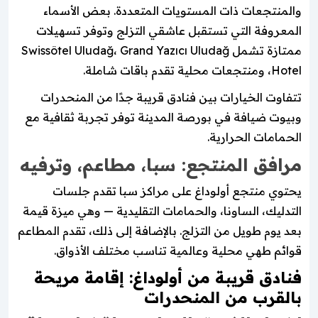
والمنتجعات ذات المستويات المتعددة. بعض الأسماء
المعروفة التي تستقبل عاشقي التزلج وتوفر تسهيلات
ممتازة تشمل Swissôtel Uludağ، Grand Yazıcı Uludağ
Hotel، ومنتجعات محلية تقدم باقات شاملة.
تتفاوت الخيارات بين فنادق قريبة جدًا من المنحدرات
وبيوت ضيافة في بورصة المدينة توفر تجربة ثقافية مع
الحمامات الحرارية.
مرافق المنتجع: سبا، مطاعم، وترفيه
يحتوي منتجع أولوداغ على مراكز سبا تقدم جلسات
التدليك، الساونا، والحمامات التقليدية — وهي ميزة قيمة
بعد يوم طويل من التزلج. بالإضافة إلى ذلك، تقدم المطاعم
قوائم طهي محلية وعالمية تناسب مختلف الأذواق.
فنادق قريبة من أولوداغ: إقامة مريحة
بالقرب من المنحدرات