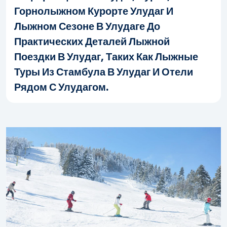
Горнолыжном Курорте Улудаг И
Лыжном Сезоне В Улудаге До
Практических Деталей Лыжной
Поездки В Улудаг, Таких Как Лыжные
Туры Из Стамбула В Улудаг И Отели
Рядом С Улудагом.