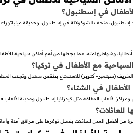
لأطفال في إسطنبول؟
ند إسطنبول، متحف الشوكولاتة في إسطنبول، وحديقة مينياتورك إ
 أنطاليا، وشواطئ آمنة، مما يجعلها من أهم أماكن سياحية للأطفال
لسياحية مع الأطفال في تركيا؟
 والخريف (سبتمبر–أكتوبر) للاستمتاع بطقس معتدل وتجنب الحشود 
لأطفال في الشتاء؟
 ومراكز الألعاب المغلقة مثل كيدزانيا إسطنبول ومدينة الألعاب 
ا للعائلات؟
رة من أفضل المدن للعائلات بفضل توفرها على مرافق آمنة وأماك