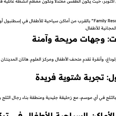
ى أكتوبر، حيث يكون الطقس معتدلاً وتكون معظم أنشطة عائلية ف
ابحث عن فنادق بعلامة “Kid-Friendly” أو “Family Resort” بالقرب من أماكن سياحي
مجانية للأطفال.
ات: وجهات مريحة وآمنة
غ، وأنقرة تقدم متحف الأطفال ومركز العلوم. هاتان المدينتان تضي
ل: تجربة شتوية فريدة
الثلج في أي موسم، مع زحليقة جليدية ومنطقة بناء رجال الثلج 
لأماكن السياحية للأطفال في تركيا