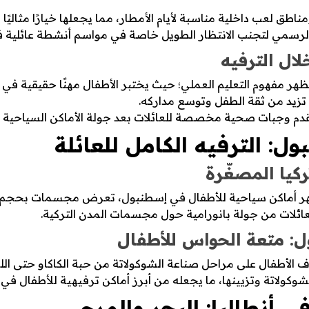
 لعب داخلية مناسبة لأيام الأمطار، مما يجعلها خيارًا مثاليًا 
لرسمي لتجنب الانتظار الطويل خاصة في مواسم أنشطة عائلية في 
لال الترفيه
 تُظهر مفهوم التعليم العملي؛ حيث يختبر الأطفال مهنًا حقيقي
تزيد من ثقة الطفل وتوسع مداركه.
قدم وجبات صحية مخصصة للعائلات بعد جولة الأماكن السياحية 
ل: الترفيه الكامل للعائلة
كيا المصغّرة
ة للأطفال في إسطنبول، تعرض مجسمات بحجم 1:25 لمعالم مثل آيا صوفيا وبرج غلطة
ائلات من جولة بانورامية حول مجسمات المدن التركية.
: متعة الحواس للأطفال
الأطفال على مراحل صناعة الشوكولاتة من حبة الكاكاو حتى اللوح
لاتة وتزيينها، ما يجعله من أبرز أماكن ترفيهية للأطفال في ت
 أنطاليا: البحر والمرح