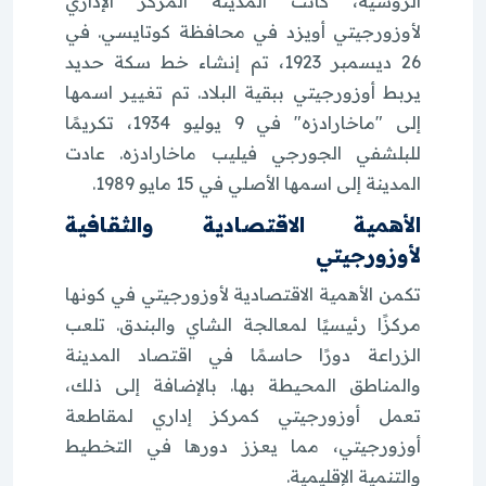
الروسية، كانت المدينة المركز الإداري
لأوزورجيتي أويزد في محافظة كوتايسي. في
26 ديسمبر 1923، تم إنشاء خط سكة حديد
يربط أوزورجيتي ببقية البلاد. تم تغيير اسمها
إلى "ماخارادزه" في 9 يوليو 1934، تكريمًا
للبلشفي الجورجي فيليب ماخارادزه. عادت
المدينة إلى اسمها الأصلي في 15 مايو 1989.
الأهمية الاقتصادية والثقافية
لأوزورجيتي
تكمن الأهمية الاقتصادية لأوزورجيتي في كونها
مركزًا رئيسيًا لمعالجة الشاي والبندق. تلعب
الزراعة دورًا حاسمًا في اقتصاد المدينة
والمناطق المحيطة بها. بالإضافة إلى ذلك،
تعمل أوزورجيتي كمركز إداري لمقاطعة
أوزورجيتي، مما يعزز دورها في التخطيط
والتنمية الإقليمية.