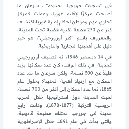
في "سجلات جورجيا الجديدة" . سرعان ما
أصبحت مركزًا لإقليم غوريا، وعملت كمركز
تجاري مهم وموطن لحكام إمارة غوريا. اكتشاف
كنز من 270 قطعة نقدية فضية تحت المدينة،
والمعروف باسم "كنز أوزورجيتي"، هو خير
دليل على أهميتها التجارية والتاريخية.
في 14 ديسمبر 1846، تم تصنيف أوزورجيتي
كمدينة. في ذلك الوقت، كان عدد سكانها يزيد
قليلاً عن 300 نسمة، ولكن سرعان ما نما عدد
السكان مع ازدياد أهمية المدينة: بحلول عام
1865، نما عدد السكان إلى أكثر من 700 نسمة.
لعبت المدينة دورًا استراتيجيًا خلال الحرب
الروسية التركية (1877-1878). وكانت رابع
مدينة في جورجيا تمتلك مطبعة قانونية،
والتي بدأت في عام 1891. خلال الإمبراطورية