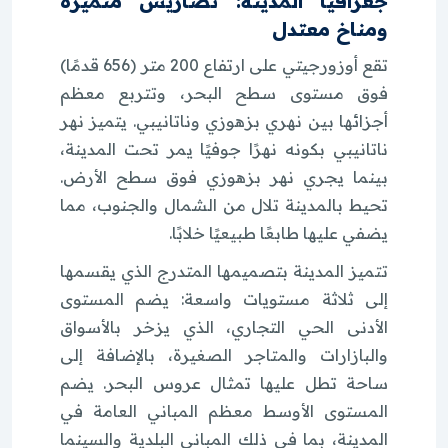
جغرافيا المدينة: تضاريس متميزة
ومناخ معتدل
تقع أوزورجيتي على ارتفاع 200 متر (656 قدمًا)
فوق مستوى سطح البحر، وتتربع معظم
أجزائها بين نهري بزهوزي وناتانيبي. يتميز نهر
ناتانيبي بكونه نهرًا جوفيًا يمر تحت المدينة،
بينما يجري نهر بزهوزي فوق سطح الأرض.
تحيط بالمدينة تلال من الشمال والجنوب، مما
يضفي عليها طابعًا طبيعيًا خلابًا.
تتميز المدينة بتصميمها المتدرج الذي يقسمها
إلى ثلاثة مستويات واسعة: يضم المستوى
الأدنى الحي التجاري، الذي يزخر بالأسواق
والبازارات والمتاجر الصغيرة، بالإضافة إلى
ساحة تطل عليها تمثال عروس البحر. يضم
المستوى الأوسط معظم المباني العامة في
المدينة، بما في ذلك المباني البلدية والسينما