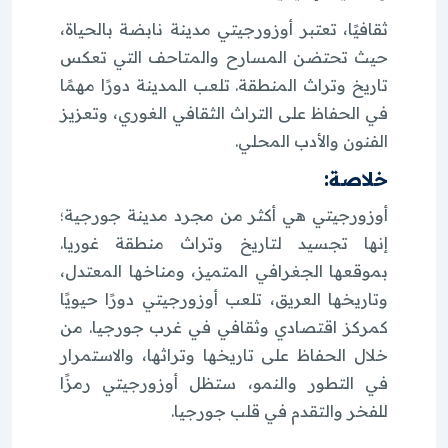
ثقافيًا، تعتبر أوزورجيتي مدينة نابضة بالحياة،
حيث تحتضن المسارح والمتاحف التي تعكس
تاريخ وتراث المنطقة. تلعب المدينة دورًا مهمًا
في الحفاظ على التراث الثقافي الغوري، وتعزيز
الفنون والأدب المحلي.
خلاصة:
أوزورجيتي هي أكثر من مجرد مدينة جورجية؛
إنها تجسيد لتاريخ وتراث منطقة غوريا.
بموقعها الجغرافي المتميز، ومناخها المعتدل،
وتاريخها العريق، تلعب أوزورجيتي دورًا حيويًا
كمركز اقتصادي وثقافي في غرب جورجيا. من
خلال الحفاظ على تاريخها وتراثها، والاستمرار
في التطور والنمو، ستظل أوزورجيتي رمزًا
للفخر والتقدم في قلب جورجيا.