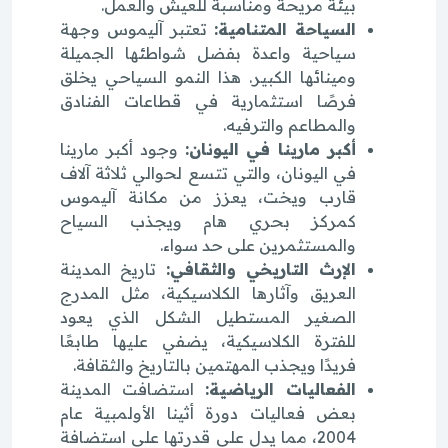
بيئة مريحة ومناسبة للعيش والعمل.
السياحة المتنامية:
تعتبر آليموس وجهة
سياحية واعدة بفضل شواطئها الجميلة
ومينائها الكبير. هذا النمو السياحي يخلق
فرصًا استثمارية في قطاعات الفنادق
والمطاعم والترفيه.
أكبر مارينا في اليونان:
وجود أكبر مارينا
في اليونان، والتي تتسع لحوالي ثلاثة آلاف
قارب ويخت، يعزز من مكانة آليموس
كمركز بحري هام ويجذب السياح
والمستثمرين على حد سواء.
الإرث التاريخي والثقافي:
تاريخ المدينة
العريق وآثارها الكلاسيكية، مثل المدرج
الصغير المستطيل الشكل الذي يعود
للفترة الكلاسيكية، يضفي عليها طابعًا
فريدًا ويجذب المهتمين بالتاريخ والثقافة.
الفعاليات الرياضية:
استضافت المدينة
بعض فعاليات دورة أثينا الأولمبية عام
2004، مما يدل على قدرتها على استضافة