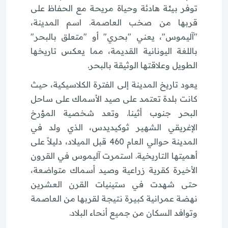
توفر بيئة هادئة وحياة مريحة مع الحفاظ على
قربها من صخب العاصمة. اسم المدينة،
"آليموس"، يعني "بحري" أو "متعلق بالبحر"
باللغة اليونانية القديمة، مما يعكس تاريخها
الطويل وعلاقتها الوثيقة بالبحر.
يعود تاريخ المدينة إلى الفترة الكلاسيكية، حيث
كانت بلدة تعتمد على صيد الأسماك على ساحل
البحر جنوب أثينا. وتعد شخصية المؤرخ
الإغريقي الشهير ثوكيديدس، الذي ولد في
المدينة حوالي العام 460 قبل الميلاد، دليلاً على
أهميتها التاريخية. استمرت آليموس في القرون
الأخيرة كقرية زراعية وصيد أسماك متواضعة،
حتى شهدت في ستينيات القرن العشرين
نهضة عمرانية كبيرة نتيجة لقربها من العاصمة
وتوافد السكان من جميع أنحاء البلاد.