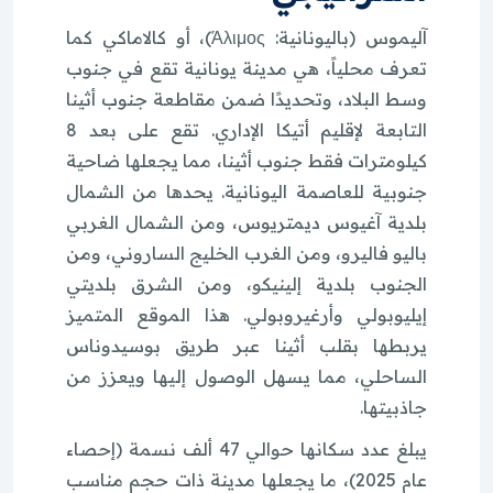
آليموس (باليونانية: Άλιμος)، أو كالاماكي كما
تعرف محلياً، هي مدينة يونانية تقع في جنوب
وسط البلاد، وتحديدًا ضمن مقاطعة جنوب أثينا
التابعة لإقليم أتيكا الإداري. تقع على بعد 8
كيلومترات فقط جنوب أثينا، مما يجعلها ضاحية
جنوبية للعاصمة اليونانية. يحدها من الشمال
بلدية آغيوس ديمتريوس، ومن الشمال الغربي
باليو فاليرو، ومن الغرب الخليج الساروني، ومن
الجنوب بلدية إلينيكو، ومن الشرق بلديتي
إيليوبولي وأرغيروبولي. هذا الموقع المتميز
يربطها بقلب أثينا عبر طريق بوسيدوناس
الساحلي، مما يسهل الوصول إليها ويعزز من
جاذبيتها.
يبلغ عدد سكانها حوالي 47 ألف نسمة (إحصاء
عام 2025)، ما يجعلها مدينة ذات حجم مناسب