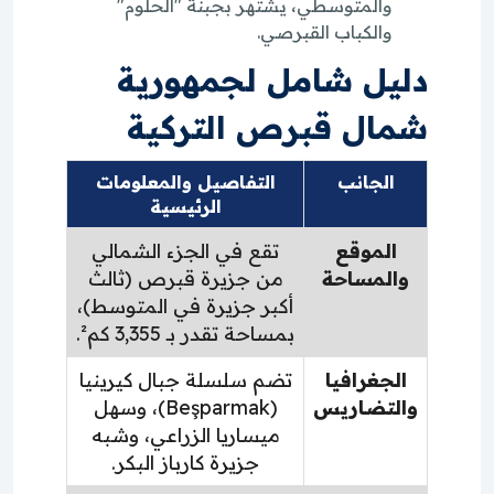
والمتوسطي، يشتهر بجبنة "الحلوم"
والكباب القبرصي.
دليل شامل لجمهورية
شمال قبرص التركية
الجانب
التفاصيل والمعلومات
الرئيسية
الموقع
تقع في الجزء الشمالي
والمساحة
من جزيرة قبرص (ثالث
أكبر جزيرة في المتوسط)،
بمساحة تقدر بـ 3,355 كم².
الجغرافيا
تضم سلسلة جبال كيرينيا
والتضاريس
(Beşparmak)، وسهل
ميساريا الزراعي، وشبه
جزيرة كارباز البكر.