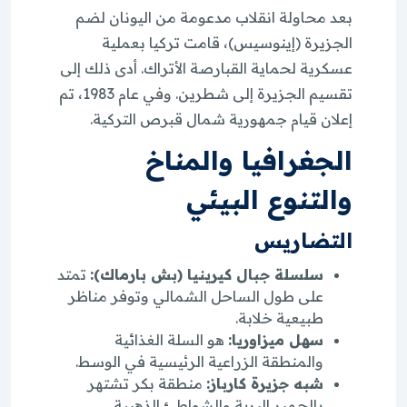
بعد محاولة انقلاب مدعومة من اليونان لضم
الجزيرة (إينوسيس)، قامت تركيا بعملية
عسكرية لحماية القبارصة الأتراك. أدى ذلك إلى
تقسيم الجزيرة إلى شطرين. وفي عام 1983، تم
إعلان قيام جمهورية شمال قبرص التركية.
الجغرافيا والمناخ
والتنوع البيئي
التضاريس
سلسلة جبال كيرينيا (بش بارماك):
تمتد
على طول الساحل الشمالي وتوفر مناظر
طبيعية خلابة.
سهل ميزاوريا:
هو السلة الغذائية
والمنطقة الزراعية الرئيسية في الوسط.
شبه جزيرة كارباز:
منطقة بكر تشتهر
بالحمير البرية والشواطئ الذهبية