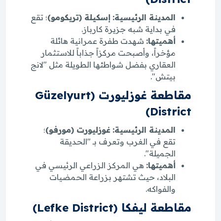
المدينة الرئيسية:
إسكيلة (تريكومو)
؛ تقع
في بداية شبه جزيرة كارباز.
أهميتها:
شهدت طفرة عمرانية هائلة
مؤخراً، وأصبحت مركزاً جذاباً للاستثمار
العقاري بفضل شواطئها الطويلة مثل "لانج
بيتش".
مقاطعة غوزليورت (Güzelyurt
District)
المدينة الرئيسية:
غوزليورت (مورفو)
؛
تقع في الغرب وتعرف بـ "الحديقة
الجميلة".
أهميتها:
هي المركز الزراعي الرئيسي في
البلاد، حيث تشتهر بزراعة الحمضيات
والفواكه.
مقاطعة ليفكا (Lefke District)