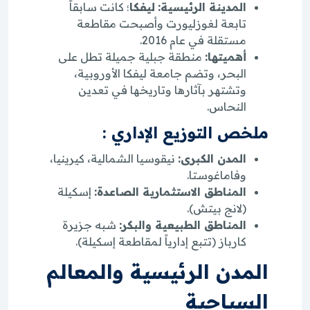
المدينة الرئيسية:
ليفكا
؛ كانت سابقاً
تابعة لغوزليورت وأصبحت مقاطعة
مستقلة في عام 2016.
أهميتها:
منطقة جبلية جميلة تطل على
البحر، وتضم جامعة ليفكا الأوروبية،
وتشتهر بآثارها وتاريخها في تعدين
النحاس.
ملخص التوزيع الإداري :
المدن الكبرى:
نيقوسيا الشمالية، كيرينيا،
وفاماغوستا.
المناطق الاستثمارية الصاعدة:
إسكيلة
(لانج بيتش).
المناطق الطبيعية والبكر:
شبه جزيرة
كارباز (تتبع إدارياً لمقاطعة إسكيلة).
المدن الرئيسية والمعالم
السياحية