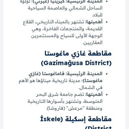
المدينة الرئيسية:
كيرينيا (غيرني)
؛ لؤلؤة
الساحل الشمالي والعاصمة السياحية
للبلاد.
أهميتها:
تشتهر بالميناء التاريخي، القلاع
القديمة، والمنتجعات الفاخرة، وهي
الوجهة الأولى للسياح والمستثمرين
العقاريين.
مقاطعة غازي ماغوستا
(Gazimağusa District)
المدينة الرئيسية:
فاماغوستا (غازي
ماغوستا)
؛ مدينة تاريخية ميناؤها هو الأهم
في الشمال.
أهميتها:
تضم جامعة شرق البحر
المتوسط، وتشتهر بأسوارها التاريخية
ومنطقة "مرعش" (فاروشا).
مقاطعة إسكيلة (İskele
District)