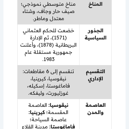
المناخ
مناخ متوسطي نموذجي؛
صيف حار وجاف، وشتاء
معتدل وماطر.
الجذور
خضعت للحكم العثماني
السياسية
(1571)، ثم الإدارة
البريطانية (1878)، وأعلنت
جمهورية مستقلة عام
1983.
التقسيم
تنقسم إلى 6 مقاطعات:
الإداري
نيقوسيا، كيرينيا،
فاماغوستا، إسكيله،
غوزليورت، وليفكه.
العاصمة
نيقوسيا:
العاصمة
والمدن
المقسمة؛
كيرينيا:
عاصمة السياحة؛
فاماغوستا:
مدينة القلاع