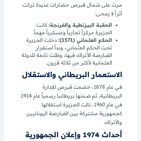
مرت على شمال قبرص حضارات عديدة تركت
أثراً لا يمحى:
الحقبة البيزنطية والفرنجة:
كانت
الجزيرة مركزاً تجارياً وعسكرياً مهماً.
الحكم العثماني (1571):
دخلت الجزيرة
تحت الحكم العثماني، وبدأ استقرار
القبارصة الأتراك فيها، وظلت تابعة للدولة
العثمانية لأكثر من ثلاثة قرون.
الاستعمار البريطاني والاستقلال
في عام 1878، خضعت قبرص للإدارة
البريطانية، ثم ضمتها بريطانيا رسمياً عام 1914.
في عام 1960، نالت الجزيرة استقلالها
كجمهورية مشتركة بين القبارصة اليونانيين
والأتراك.
أحداث 1974 وإعلان الجمهورية