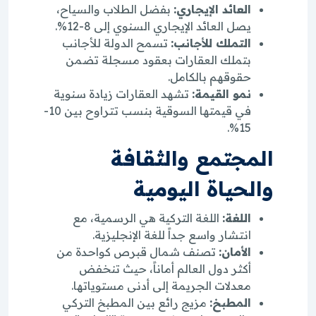
العائد الإيجاري:
بفضل الطلاب والسياح،
يصل العائد الإيجاري السنوي إلى 8-12%.
التملك للأجانب:
تسمح الدولة للأجانب
بتملك العقارات بعقود مسجلة تضمن
حقوقهم بالكامل.
نمو القيمة:
تشهد العقارات زيادة سنوية
في قيمتها السوقية بنسب تتراوح بين 10-
15%.
المجتمع والثقافة
والحياة اليومية
اللغة:
اللغة التركية هي الرسمية، مع
انتشار واسع جداً للغة الإنجليزية.
الأمان:
تصنف شمال قبرص كواحدة من
أكثر دول العالم أماناً، حيث تنخفض
معدلات الجريمة إلى أدنى مستوياتها.
المطبخ:
مزيج رائع بين المطبخ التركي