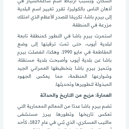
السكان. وبسبب ارتباط اسم ساغمالشيار في
أذهان الناس بالكوليرا، تقرر تغيير اسم البلدية
إلى بيرم باشا، تكريمًا للصدر الأعظم الذي امتلك
مزرعة في المنطقة.
استمرت بيرم باشا في التطور كمنطقة تابعة
لبلدية أيوب، حتى تمت ترقيتها إلى وضع
المقاطعة في مايو 1990. وهكذا، انفصلت بيرم
باشا عن بلدية أيوب وأصبحت بلدية مستقلة.
وتتميز بيرم باشا بتخطيطها العمراني الجيد
وشوارعها المنظمة، مما يعكس الجهود
المبذولة لتطويرها وتحديثها.
العمارة: مزيج من التاريخ والحداثة
تضم بيرم باشا عددًا من المعالم المعمارية التي
تعكس تاريخها وتطورها. يبرز مستشفى
مالتيب العسكري، الذي بُني في عام 1827، كأحد