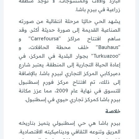
البارد والآلات والمنسوجات. لا توجد منطقة
زراعية في بيرم باشا.
يشهد الحي حاليًا مرحلة انتقالية من صورته
الصناعية القديمة إلى صورة حديثة أكثر. وقد
ساهم افتتاح مراكز "Carrefoursa" و
"Bauhaus" خلف محطة الحافلات، و
"Turkuazoo" بجوار البلدية في المركز، في
إعادة الحياة التجارية إلى المنطقة. يعتبر شارع
دميركابي المركز التجاري لبيرم باشا. بالإضافة
إلى ذلك، تم افتتاح مركز فورم إسطنبول
للتسوق في نهاية عام 2009، مما عزز مكانة
بيرم باشا كمركز تجاري حيوي في إسطنبول.
خلاصة
بيرم باشا هي حي إسطنبولي يتميز بتاريخه
العريق وتنوعه الثقافي وديناميكيته الاقتصادية.