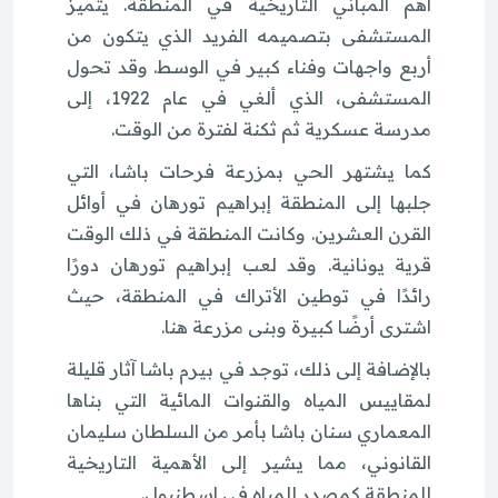
أهم المباني التاريخية في المنطقة. يتميز
المستشفى بتصميمه الفريد الذي يتكون من
أربع واجهات وفناء كبير في الوسط. وقد تحول
المستشفى، الذي ألغي في عام 1922، إلى
مدرسة عسكرية ثم ثكنة لفترة من الوقت.
كما يشتهر الحي بمزرعة فرحات باشا، التي
جلبها إلى المنطقة إبراهيم تورهان في أوائل
القرن العشرين. وكانت المنطقة في ذلك الوقت
قرية يونانية. وقد لعب إبراهيم تورهان دورًا
رائدًا في توطين الأتراك في المنطقة، حيث
اشترى أرضًا كبيرة وبنى مزرعة هنا.
بالإضافة إلى ذلك، توجد في بيرم باشا آثار قليلة
لمقاييس المياه والقنوات المائية التي بناها
المعماري سنان باشا بأمر من السلطان سليمان
القانوني، مما يشير إلى الأهمية التاريخية
للمنطقة كمصدر للمياه في إسطنبول.