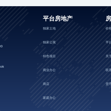
平台房地产
独家土地
价
独家公寓
平
0
特色项目
关
lok
商业办公
联
商店
货
家庭办公