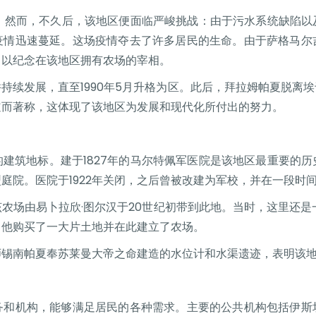
镇。然而，不久后，该地区便面临严峻挑战：由于污水系统缺陷
疫情迅速蔓延。这场疫情夺去了许多居民的生命。由于萨格马尔
，以纪念在该地区拥有农场的宰相。
持续发展，直至1990年5月升格为区。此后，拜拉姆帕夏脱离
道而著称，这体现了该地区为发展和现代化所付出的努力。
建筑地标。建于1827年的马尔特佩军医院是该地区最重要的
庭院。医院于1922年关闭，之后曾被改建为军校，并在一段时
农场由易卜拉欣·图尔汉于20世纪初带到此地。当时，这里还是
，他购买了一大片土地并在此建立了农场。
师锡南帕夏奉苏莱曼大帝之命建造的水位计和水渠遗迹，表明该
务和机构，能够满足居民的各种需求。主要的公共机构包括伊斯