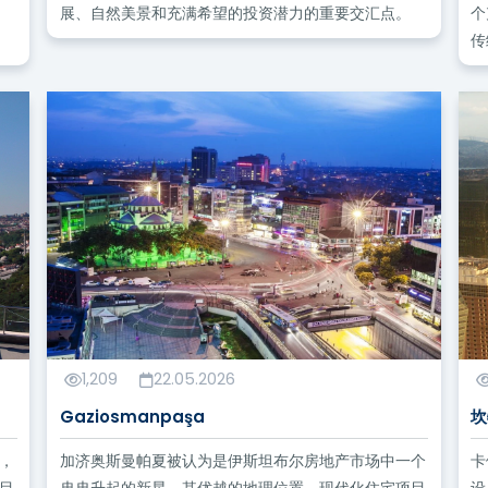
展、自然美景和充满希望的投资潜力的重要交汇点。
个
传
1,209
22.05.2026
Gaziosmanpaşa
坎
，
加济奥斯曼帕夏被认为是伊斯坦布尔房地产市场中一个
卡
目
冉冉升起的新星。其优越的地理位置、现代化住宅项目
设