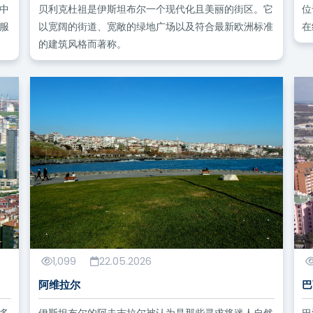
中
贝利克杜祖是伊斯坦布尔一个现代化且美丽的街区。它
位
服
以宽阔的街道、宽敞的绿地广场以及符合最新欧洲标准
在
的建筑风格而著称。
1,099
22.05.2026
阿维拉尔
巴