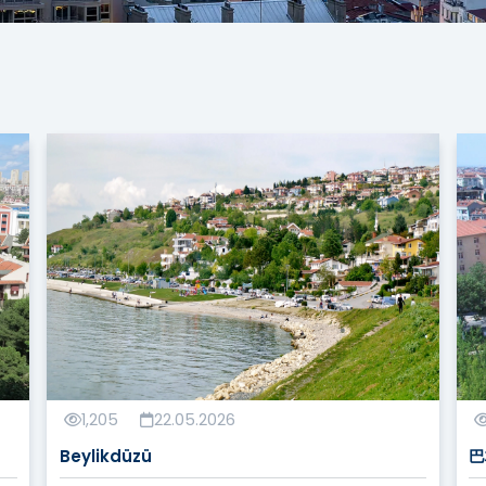
1,205
22.05.2026
Beylikdüzü
巴