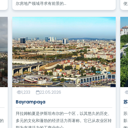
尔房地产领域寻求有前景的...
使
1,233
22.05.2026
Bayrampaşa
苏
拜拉姆帕夏是伊斯坦布尔的一个区，以其悠久的历史、
苏
的
多元的文化和蓬勃的经济活力而著称。它已从农业区转
影
型为充满活力的工商业中心...
效