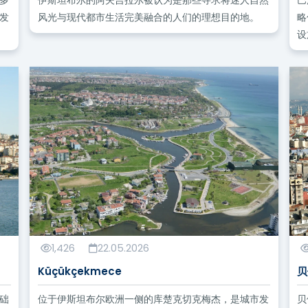
多
伊斯坦布尔的阿夫吉拉尔被认为是那些寻求将迷人自然
巴
发
风光与现代都市生活完美融合的人们的理想目的地。
略
设
1,426
22.05.2026
Küçükçekmece
贝
础
位于伊斯坦布尔欧洲一侧的库楚克切克梅杰，是城市发
贝