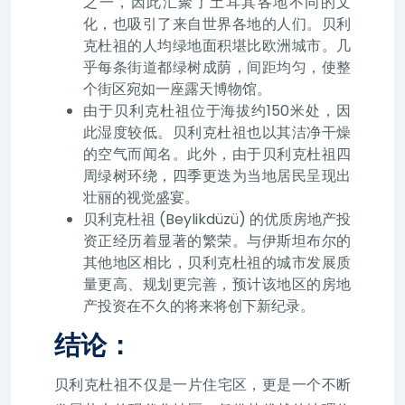
之一，因此汇聚了土耳其各地不同的文
化，也吸引了来自世界各地的人们。贝利
克杜祖的人均绿地面积堪比欧洲城市。几
乎每条街道都绿树成荫，间距均匀，使整
个街区宛如一座露天博物馆。
由于贝利克杜祖位于海拔约150米处，因
此湿度较低。贝利克杜祖也以其洁净干燥
的空气而闻名。此外，由于贝利克杜祖四
周绿树环绕，四季更迭为当地居民呈现出
壮丽的视觉盛宴。
贝利克杜祖 (Beylikdüzü) 的优质房地产投
资正经历着显著的繁荣。与伊斯坦布尔的
其他地区相比，贝利克杜祖的城市发展质
量更高、规划更完善，预计该地区的房地
产投资在不久的将来将创下新纪录。
结论：
贝利克杜祖不仅是一片住宅区，更是一个不断