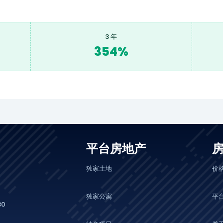
3 年
354%
平台房地产
独家土地
价
独家公寓
平
0