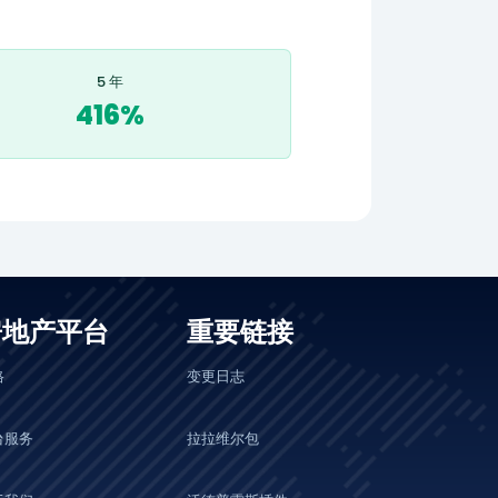
5 年
416%
房地产平台
重要链接
格
变更日志
台服务
拉拉维尔包