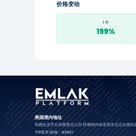
价格变动
1 年
199%
美国境内地址
埃姆拉克平台有限责任公司 怀俄明州谢里登市北古尔德街3
号R套房 邮编：82801