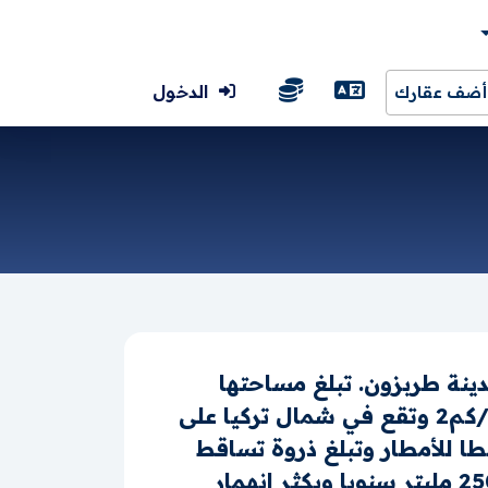
الدخول
أضف عقارك
دى ولايات تركيا عاصمتها مدينة طربزون. تبلغ مساحتها
6,685 كم2 ويبلغ عدد سكانها 757,353 نسمة كما يبلغ معدل الكثافة السكانية 110/كم2 وتقع في شمال تركيا على
طا للأمطار وتبلغ ذروة تساقط
الأمطار في الفترة بين شهر أكتوبر إلى شهر مايو حيث معدل سقوط الأمطار بها 2500 مليتر سنويا ويكثر انهمار