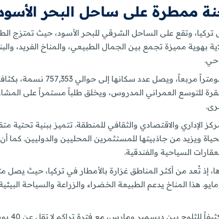
ة ممطرة على ساحل البحر الأسود
ل تركيا، وتقع على الساحل الشرقي للبحر الأسود، حيث تمتزج الط
لاية بهوية مميزة تجمع بين الجمال الطبيعي، والمناخ الفريد، وال
حي.
تقرة للتوسع العمراني المدروس، ويخلق طلباً مستمراً على المشا
رى.
مركز الإداري والاقتصادي والثقافي للمنطقة. تتميز ببنية تحتية
ياة ويزيد من جاذبيتها للمستثمرين المحليين والدوليين. كما أن 
عقارات السياحية والفندقية.
يو. هذا المناخ يدعم الطبيعة الخضراء والزراعة والسياحة البيئية،
خلال فصل ال