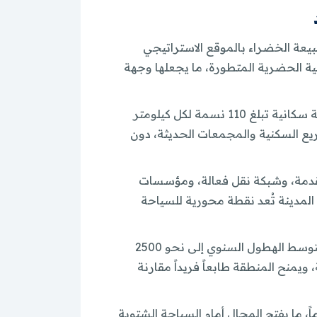
بيعة الخضراء بالموقع الاستراتيجي
بنية الحضرية المتطورة، ما يجعلها وجهة
تبلغ مساحة ولاية طرابزون نحو 6,685 كيلومتراً مربعاً، ويصل عدد سكانها إلى حوالي 757,353 نسمة، بكثافة سكانية تبلغ 110 نسمة لكل كيلومتر
ريع السكنية والمجمعات الحديثة، دون
 متقدمة، وشبكة نقل فعالة، ومؤسسات
المدينة تُعد نقطة محورية للسياحة
يُعتبر مناخ طرابزون من أبرز عناصر تميزها، إذ تُعد من أكثر المناطق غزارة بالأمطار في تركيا، حيث يصل متوسط الهطول السنوي إلى نحو 2500
 ويمنح المنطقة طابعاً فريداً مقارنة
شتاء، تشهد الولاية تساقطاً كثيفاً للثلوج بين ديسمبر ومارس، مع فترة تراكم لا تقل عن 40 يوماً، ما يفتح المجال أمام السياحة الشتوية