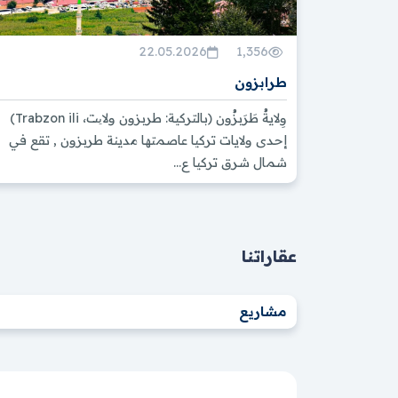
22.05.2026
1,356
طرابزون
وِلايةُ طَرَبزُون (بالتركية: طربزون ولایت، Trabzon ili)
إحدى ولايات تركيا عاصمتها مدينة طربزون , تقع في
شمال شرق تركيا ع...
عقاراتنا
مشاريع