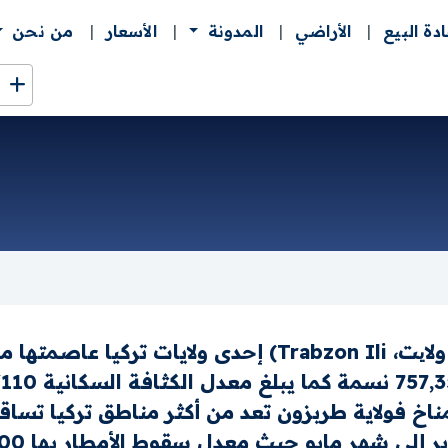
ادة البيع
الأراضي
المدونة
الأسعار
من نحن
وِلايةُ طَرَبزُون (بالتركية: طربزون ولایت، Trabzon Ili) إح
ناخ فولاية طربزون تعد من أكثر مناطق تركيا تساق