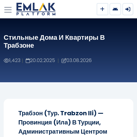
Стильные Дома И Квартиры В
Трабзоне
1,423
20.02.2025
03.08.2026
|
|
Трабзон (тур. Trabzon Ili) —
Провинция (ила) В Турции,
Административным Центром