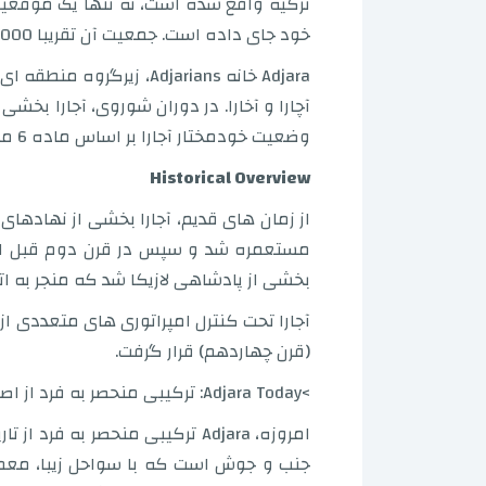
ترکیه واقع شده است، نه تنها یک موقعیت
خود جای داده است. جمعیت آن تقریبا 350,000 نفر است که در زمینی به مساحت 2,880 کیلومتر مربع (1,110 مایل مربع) زندگی می کنند.
Adjara خانه Adjarians، ز
آچارا و آخارا. در دوران شوروی، آجارا 
وضعیت خودمختار آجارا بر اساس ماده 6 معاهده قارص تضمین شده است.
Historical Overview
از زمان های قدیم، آجارا بخشی از نهادها
مستعمره شد و سپس در قرن دوم قبل از می
بخشی از پادشاهی لازیکا شد که منجر به ا
(قرن چهاردهم) قرار گرفت.
>Adjara Today: ترکیبی منحصر به فرد از اصالت و توسعه
امروزه، Adjara ترکیبی منحصر 
جنب و جوش است که با سواحل زیبا، معما