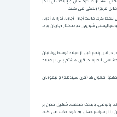
ن شهر بزرگ گرجستان و پایتخت آن را در
تلفظ کرد، مانند: آجارا، آجاریا، آدژاریا، آذریا،
سیالیستی شوروی خودمختار آجاریان بود.
ر قرن پنجم قبل از میلاد توسط یونانیان
شاهی آبخازیا در قرن هشتم پس از میلاد
ران (500 قبل از میلاد)، سلجوقیان (قرن یازدهم)، مغول ها (قرن سیزدهم) و تیموریان
می دهد. باتومی، پایتخت منطقه، شهری مدرن پر
را از سراسر جهان به خود جذب می کند.