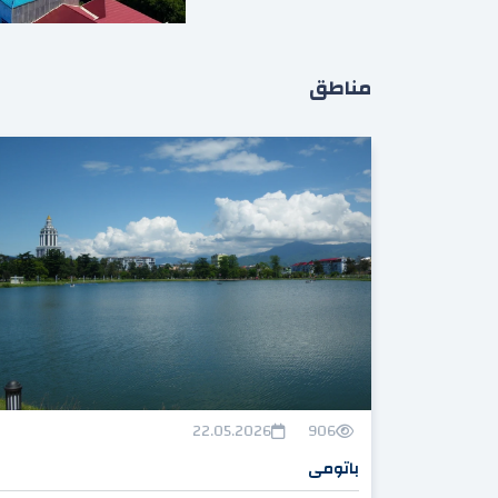
مناطق
22.05.2026
906
باتومی