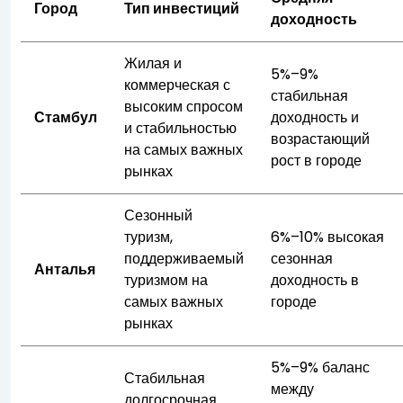
Город
Тип инвестиций
доходность
Жилая и
5%–9%
коммерческая с
стабильная
высоким спросом
Стамбул
доходность и
и стабильностью
возрастающий
на самых важных
рост в городе
рынках
Сезонный
туризм,
6%–10% высокая
поддерживаемый
сезонная
Анталья
туризмом на
доходность в
самых важных
городе
рынках
5%–9% баланс
Стабильная
между
долгосрочная