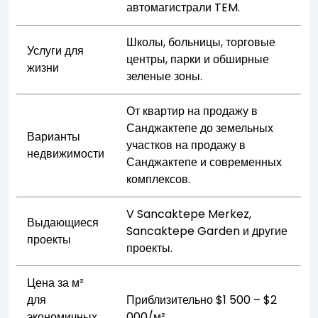
автомагистрали TEM.
Школы, больницы, торговые
Услуги для
центры, парки и обширные
жизни
зеленые зоны.
От квартир на продажу в
Санджактепе до земельных
Варианты
участков на продажу в
недвижимости
Санджактепе и современных
комплексов.
V Sancaktepe Merkez,
Выдающиеся
Sancaktepe Garden и другие
проекты
проекты.
Цена за м²
для
Приблизительно $1 500 – $2
экономичных
000/м².