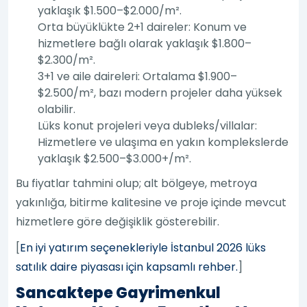
yaklaşık $1.500–$2.000/m².
Orta büyüklükte 2+1 daireler: Konum ve
hizmetlere bağlı olarak yaklaşık $1.800–
$2.300/m².
3+1 ve aile daireleri: Ortalama $1.900–
$2.500/m², bazı modern projeler daha yüksek
olabilir.
Lüks konut projeleri veya dubleks/villalar:
Hizmetlere ve ulaşıma en yakın komplekslerde
yaklaşık $2.500–$3.000+/m².
Bu fiyatlar tahmini olup; alt bölgeye, metroya
yakınlığa, bitirme kalitesine ve proje içinde mevcut
hizmetlere göre değişiklik gösterebilir.
[
En iyi yatırım seçenekleriyle İstanbul 2026 lüks
satılık daire piyasası için kapsamlı rehber.
]
Sancaktepe Gayrimenkul