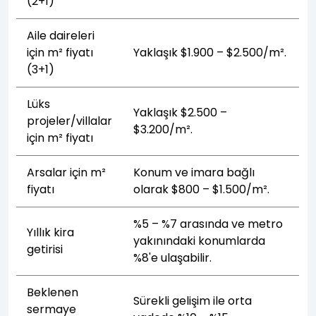
(2+1)
Aile daireleri
için m² fiyatı
Yaklaşık $1.900 – $2.500/m².
(3+1)
Lüks
Yaklaşık $2.500 –
projeler/villalar
$3.200/m².
için m² fiyatı
Arsalar için m²
Konum ve imara bağlı
fiyatı
olarak $800 – $1.500/m².
%5 – %7 arasında ve metro
Yıllık kira
yakınındaki konumlarda
getirisi
%8'e ulaşabilir.
Beklenen
Sürekli gelişim ile orta
sermaye