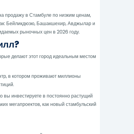
на продажу в Стамбуле по низким ценам,
как: Бейликдюзю, Башакшехир, Авджылар и
идаемых рыночных цен в 2026 году.
илл?
орые делают этот город идеальным местом
ентр, в котором проживают миллионы
тиций.
то вы инвестируете в постоянно растущий
аких мегапроектов, как новый стамбульский