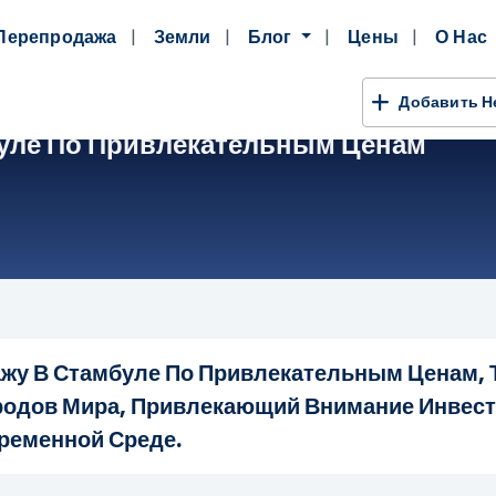
Перепродажа
Земли
Блог
Цены
О Нас
Добавить 
уле По Привлекательным Ценам
жу В Стамбуле По Привлекательным Ценам, Т
одов Мира, Привлекающий Внимание Инвест
ременной Среде.