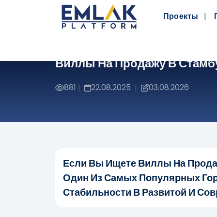
Проекты
Виллы На Продажу В Стамб
881
22.08.2025
03.08.2026
|
|
Если Вы Ищете Виллы На Прода
Один Из Самых Популярных Гор
Стабильности В Развитой И Сов