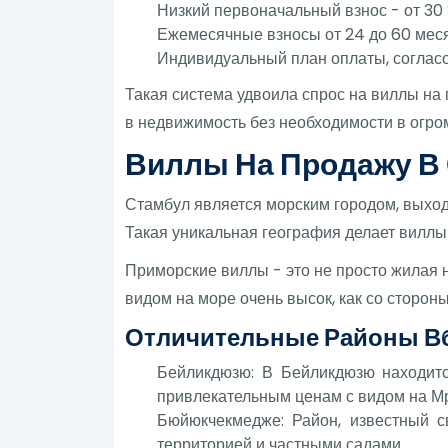
Низкий первоначальный взнос - от 30
Ежемесячные взносы от 24 до 60 месяц
Индивидуальный план оплаты, согласо
Такая система удвоила спрос на виллы на 
в недвижимость без необходимости в огро
Виллы На Продажу В
Стамбул является морским городом, выход
Такая уникальная география делает виллы
Приморские виллы - это не просто жилая 
видом на море очень высок, как со сторон
Отличительные Районы В
Бейликдюзю: В Бейликдюзю находит
привлекательным ценам с видом на М
Бюйюкчекмедже: Район, известный 
территорией и частными садами.