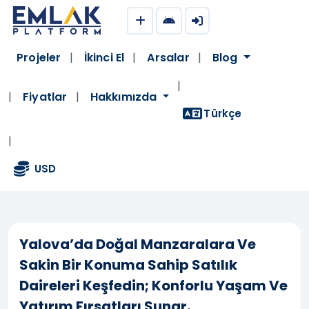
Projeler
İkinci El
Arsalar
Blog
Yalova’da Doğal Manzaralı Ve Sakin
Fiyatlar
Hakkımızda
Konumda Satılık Daireler
Türkçe
877
15.06.2026
15.06.2026
|
|
USD
Yalova’da Doğal Manzaralara Ve
Sakin Bir Konuma Sahip Satılık
Daireleri Keşfedin; Konforlu Yaşam Ve
Yatırım Fırsatları Sunar.