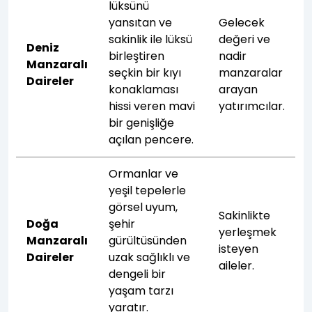
lüksünü
yansıtan ve
Gelecek
sakinlik ile lüksü
değeri ve
Deniz
birleştiren
nadir
Manzaralı
seçkin bir kıyı
manzaralar
Daireler
konaklaması
arayan
hissi veren mavi
yatırımcılar.
bir genişliğe
açılan pencere.
Ormanlar ve
yeşil tepelerle
görsel uyum,
Sakinlikte
Doğa
şehir
yerleşmek
Manzaralı
gürültüsünden
isteyen
Daireler
uzak sağlıklı ve
aileler.
dengeli bir
yaşam tarzı
yaratır.