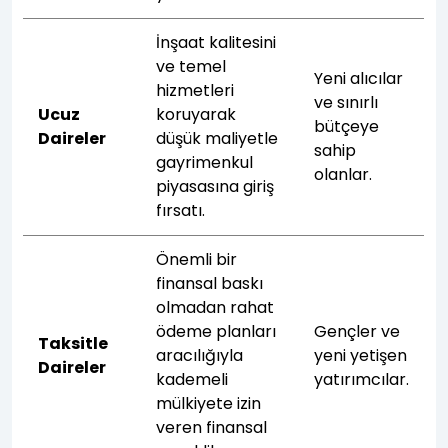
İnşaat kalitesini
ve temel
Yeni alıcılar
hizmetleri
ve sınırlı
Ucuz
koruyarak
bütçeye
Daireler
düşük maliyetle
sahip
gayrimenkul
olanlar.
piyasasına giriş
fırsatı.
Önemli bir
finansal baskı
olmadan rahat
ödeme planları
Gençler ve
Taksitle
aracılığıyla
yeni yetişen
Daireler
kademeli
yatırımcılar.
mülkiyete izin
veren finansal