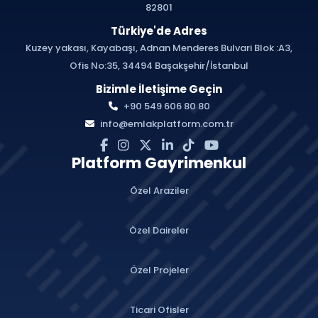
82801
Türkiye'de Adres
Kuzey yakası, Kayabaşı, Adnan Menderes Bulvari Blok :A3,
Ofis No:35, 34494 Başakşehir/İstanbul
Bizimle İletişime Geçin
+90 549 606 80 80
info@emlakplatform.com.tr
Platform Gayrimenkul
Özel Araziler
Özel Daireler
Özel Projeler
Ticari Ofisler