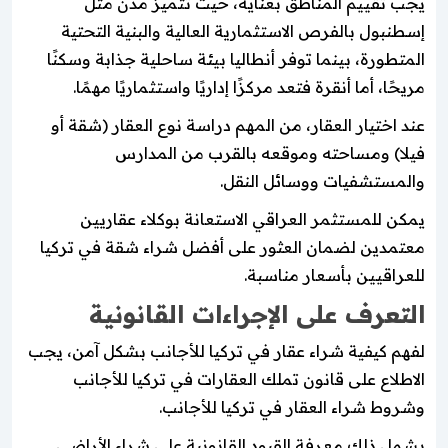
يجب تقييم المناطق بعناية، حيث تتميز مدن مثل
إسطنبول بالفرص الاستثمارية العالية والبنية التحتية
المتطورة، بينما توفر أنطاليا بيئة ساحلية جذابة وسكنًا
مريحًا، أما أنقرة فتعد مركزًا إداريًا واستثماريًا مهمًا.
عند اختيار العقار، من المهم دراسة نوع العقار (شقة أو
فيلا) ومساحته وموقعه بالقرب من المدارس
والمستشفيات ووسائل النقل.
يمكن للمستثمر العراقي الاستعانة بوكلاء عقاريين
معتمدين لضمان العثور على أفضل شراء شقة في تركيا
للعراقيين بأسعار مناسبة.
التعرف على الإجراءات القانونية
لفهم كيفية شراء عقار في تركيا للأجانب بشكل آمن، يجب
الاطلاع على قانون تملك العقارات في تركيا للأجانب
وشروط شراء العقار في تركيا للأجانب.
يشمل ذلك معرفة القيود القانونية على شراء الأراضي