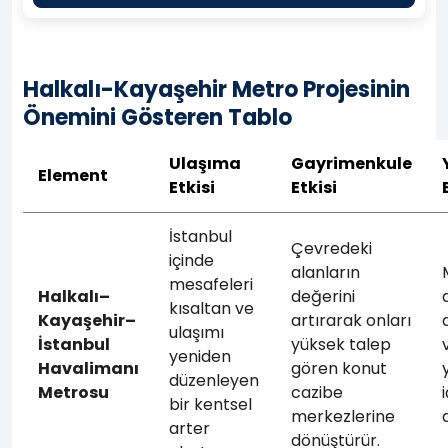
Halkalı-Kayaşehir Metro Projesinin
Önemini Gösteren Tablo
Ulaşıma
Gayrimenkule
Element
Etkisi
Etkisi
İstanbul
Çevredeki
içinde
alanların
mesafeleri
Halkalı–
değerini
kısaltan ve
Kayaşehir–
artırarak onları
ulaşımı
İstanbul
yüksek talep
yeniden
Havalimanı
gören konut
düzenleyen
Metrosu
cazibe
bir kentsel
merkezlerine
arter
dönüştürür.