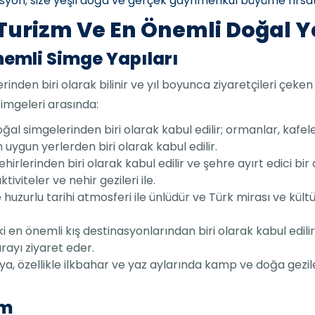
nasyon; size yeşil doğa ve gerçek gayrimenkul büyüme fırsat
Turizm Ve En Önemli Doğal Y
nemli Simge Yapıları
inden biri olarak bilinir ve yıl boyunca ziyaretçileri çeken 
imgeleri arasında:
oğal simgelerinden biri olarak kabul edilir; ormanlar, kafeler
 uygun yerlerden biri olarak kabul edilir.
ehirlerinden biri olarak kabul edilir ve şehre ayırt edici bi
viteler ve nehir gezileri ile.
e huzurlu tarihi atmosferi ile ünlüdür ve Türk mirası ve kültü
i en önemli kış destinasyonlarından biri olarak kabul edilir
rayı ziyaret eder.
rya, özellikle ilkbahar ve yaz aylarında kamp ve doğa gezil
zm