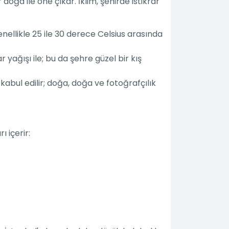
oğa ile öne çıkar. İklim, şehirde istikrar
genellikle 25 ile 30 derece Celsius arasında
 yağışı ile; bu da şehre güzel bir kış
 kabul edilir; doğa, doğa ve fotoğrafçılık
 içerir: