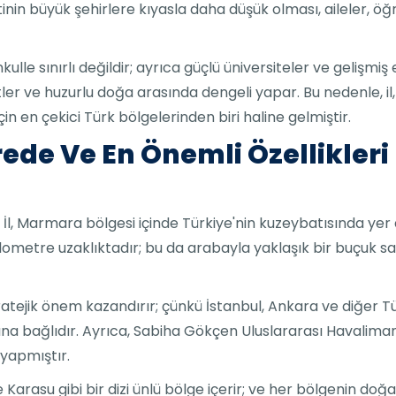
in büyük şehirlere kıyasla daha düşük olması, aileler, öğre
le sınırlı değildir; ayrıca güçlü üniversiteler ve gelişmiş
r ve huzurlu doğa arasında dengeli yapar. Bu nedenle, il,
n en çekici Türk bölgelerinden biri haline gelmiştir.
de Ve En Önemli Özellikleri
 İl, Marmara bölgesi içinde Türkiye'nin kuzeybatısında yer
kilometre uzaklıktadır; bu da arabayla yaklaşık bir buçuk s
ratejik önem kazandırır; çünkü İstanbul, Ankara ve diğer Tü
na bağlıdır. Ayrıca, Sabiha Gökçen Uluslararası Havalimanı
 yapmıştır.
Karasu gibi bir dizi ünlü bölge içerir; ve her bölgenin do