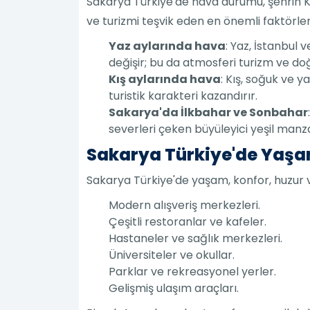
Sakarya Türkiye'de hava durumu, şehrin Kar
ve turizmi teşvik eden en önemli faktörlerde
Yaz aylarında hava
: Yaz, İstanbul 
değişir; bu da atmosferi turizm ve doğ
Kış aylarında hava
: Kış, soğuk ve y
turistik karakteri kazandırır.
Sakarya'da İlkbahar ve Sonbahar
severleri çeken büyüleyici yeşil manz
Sakarya Türkiye'de Yaş
Sakarya Türkiye'de yaşam, konfor, huzur ve
Modern alışveriş merkezleri.
Çeşitli restoranlar ve kafeler.
Hastaneler ve sağlık merkezleri.
Üniversiteler ve okullar.
Parklar ve rekreasyonel yerler.
Gelişmiş ulaşım araçları.