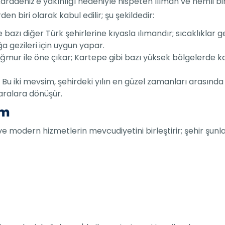
adeniz'e yakınlığı nedeniyle nispeten ılıman ve nemli bir d
n biri olarak kabul edilir; şu şekildedir:
ve bazı diğer Türk şehirlerine kıyasla ılımandır; sıcaklıklar 
a gezileri için uygun yapar.
ağmur ile öne çıkar; Kartepe gibi bazı yüksek bölgelerde kar
: Bu iki mevsim, şehirdeki yılın en güzel zamanları arasında
aralara dönüşür.
am
 modern hizmetlerin mevcudiyetini birleştirir; şehir şunları