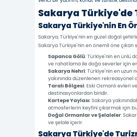
verici bir yatırım, konut ve turistik desti
Sakarya Türkiye'de 
Sakarya Türkiye'nin En Ö
Sakarya, Türkiye'nin en güzel doğal şehirler
Sakarya Türkiye'nin en önemli öne çıkan s
Sapanca Gölü
: Türkiye'nin en ünlü d
ve rahatlama ile doğa severler için en
Sakarya Nehri
: Türkiye'nin en uzun n
yakınında düzenlenen rekreasyonel akti
Taralı Bölgesi
: Eski Osmanlı evleri v
destinasyonlardan biridir.
Kartepe Yaylası
: Sakarya yakınındak
atmosferlerin keyfini çıkarmak için bu
Doğal Ormanlar ve Şelaleler
: Saka
ve şelale içerir.
Sakarya Türkiye'de Turi