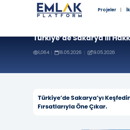
Projeler
İk
Türkiye’de Sakarya İli Hakk
1,064
18.05.2026
19.05.2026
|
|
Türkiye’de Sakarya’yı Keşfedin
Fırsatlarıyla Öne Çıkar.