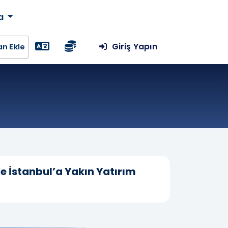
da
Giriş Yapın
lan Ekle
e İstanbul’a Yakın Yatırım