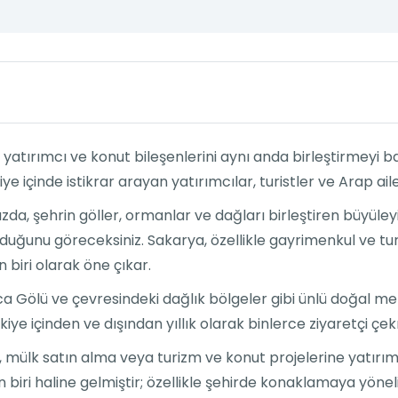
tik, yatırımcı ve konut bileşenlerini aynı anda birleştirmeyi
e içinde istikrar arayan yatırımcılar, turistler ve Arap aile
nızda, şehrin göller, ormanlar ve dağları birleştiren büyül
duğunu göreceksiniz. Sakarya, özellikle gayrimenkul ve tur
 biri olarak öne çıkar.
ca Gölü ve çevresindeki dağlık bölgeler gibi ünlü doğal 
kiye içinden ve dışından yıllık olarak binlerce ziyaretçi çe
mülk satın alma veya turizm ve konut projelerine yatırım y
 biri haline gelmiştir; özellikle şehirde konaklamaya yönelik