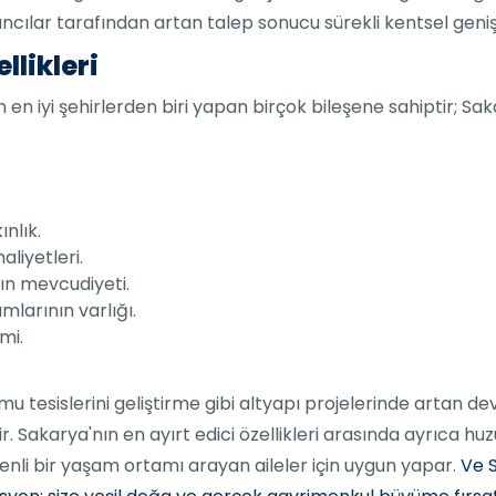
abancılar tarafından artan talep sonucu sürekli kentsel ge
llikleri
en iyi şehirlerden biri yapan birçok bileşene sahiptir; Sakar
nlık.
liyetleri.
nın mevcudiyeti.
mlarının varlığı.
mi.
amu tesislerini geliştirme gibi altyapı projelerinde artan de
. Sakarya'nın en ayırt edici özellikleri arasında ayrıca h
üvenli bir yaşam ortamı arayan aileler için uygun yapar.
Ve S