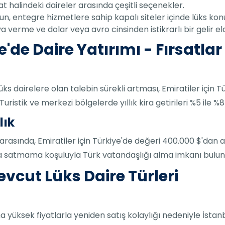
 halindeki daireler arasında çeşitli seçenekler.
n, entegre hizmetlere sahip kapalı siteler içinde lüks konu
ya verme ve dolar veya avro cinsinden istikrarlı bir gelir 
e'de Daire Yatırımı - Fırsatlar 
üks dairelere olan talebin sürekli artması, Emiratiler için T
Turistik ve merkezi bölgelerde yıllık kira getirileri %5 ile
lık
 arasında, Emiratiler için Türkiye'de değeri 400.000 $'dan 
ca satmama koşuluyla Türk vatandaşlığı alma imkanı bulu
vcut Lüks Daire Türleri
ha yüksek fiyatlarla yeniden satış kolaylığı nedeniyle İsta