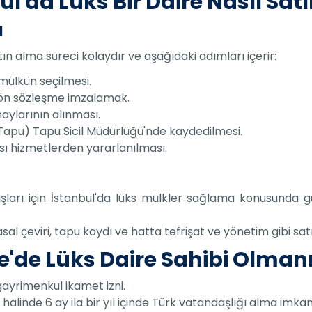
ul'da Lüks Bir Daire Nasıl Satı
ı
atın alma süreci kolaydır ve aşağıdaki adımları içerir:
 mülkün seçilmesi.
r ön sözleşme imzalamak.
aylarının alınması.
Tapu) Tapu Sicil Müdürlüğü'nde kaydedilmesi.
sı hizmetlerden yararlanılması.
aşları için İstanbul'da lüks mülkler sağlama konusunda gü
asal çeviri, tapu kaydı ve hatta tefrişat ve yönetim gibi s
ye'de Lüks Daire Sahibi Olman
 gayrimenkul ikamet izni.
alinde 6 ay ila bir yıl içinde Türk vatandaşlığı alma imkan