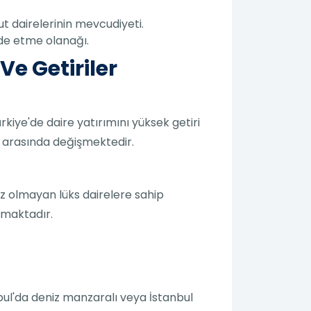
t dairelerinin mevcudiyeti.
elde etme olanağı.
Ve Getiriler
ürkiye'de daire yatırımını yüksek getiri
 %8 arasında değişmektedir.
az olmayan lüks dairelere sahip
nmaktadır.
nbul'da deniz manzaralı veya İstanbul