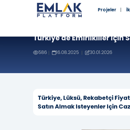
Projeler
İk
Türkiye'de Emirlikliler Için 
586
16.08.2025
30.01.2026
|
|
Türkiye, Lüksü, Rekabetçi Fiyat
Satın Almak Isteyenler Için Caz