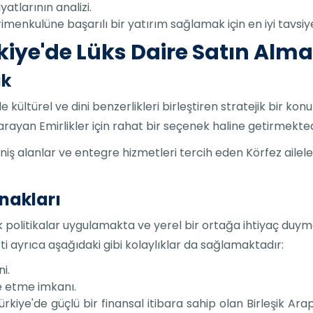
yatlarının analizi.
yrimenkulüne başarılı bir yatırım sağlamak için en iyi tavsiy
kiye'de Lüks Daire Satın Alma
ık
le kültürel ve dini benzerlikleri birleştiren stratejik bir ko
arayan Emirlikler için rahat bir seçenek haline getirmekted
niş alanlar ve entegre hizmetleri tercih eden Körfez ailele
anakları
ek politikalar uygulamakta ve yerel bir ortağa ihtiyaç d
i ayrıca aşağıdaki gibi kolaylıklar da sağlamaktadır:
i.
e etme imkanı.
ürkiye'de güçlü bir finansal itibara sahip olan Birleşik Ara