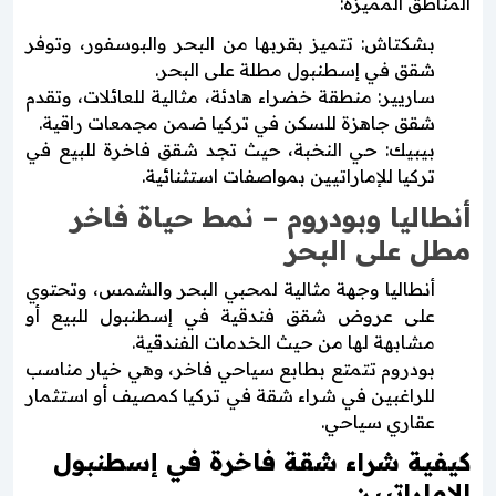
المناطق المميزة:
بشكتاش: تتميز بقربها من البحر والبوسفور، وتوفر
شقق في إسطنبول مطلة على البحر.
ساريير: منطقة خضراء هادئة، مثالية للعائلات، وتقدم
شقق جاهزة للسكن في تركيا ضمن مجمعات راقية.
بيبيك: حي النخبة، حيث تجد شقق فاخرة للبيع في
تركيا للإماراتيين بمواصفات استثنائية.
أنطاليا وبودروم – نمط حياة فاخر
مطل على البحر
أنطاليا وجهة مثالية لمحبي البحر والشمس، وتحتوي
على عروض شقق فندقية في إسطنبول للبيع أو
مشابهة لها من حيث الخدمات الفندقية.
بودروم تتمتع بطابع سياحي فاخر، وهي خيار مناسب
للراغبين في شراء شقة في تركيا كمصيف أو استثمار
عقاري سياحي.
كيفية شراء شقة فاخرة في إسطنبول
للإماراتيين